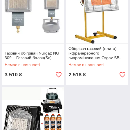
Обігрівач газовий (плита)
Газовий обігрівач Nurgaz NG
інфрачервоного
309 + Газовий балон(5л)
випромінювання Orgaz SB-
650
Немає в наявності
Немає в наявності
3 510
2 518
₴
₴