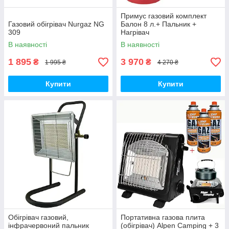
Примус газовий комплект
Газовий обігрівач Nurgaz NG
Балон 8 л.+ Пальник +
309
Нагрівач
В наявності
В наявності
1 895
3 970
₴
₴
1 995 ₴
4 270 ₴
Купити
Купити
Обігрівач газовий,
Портативна газова плита
інфрачервоний пальник
(обігрівач) Alpen Camping + 3