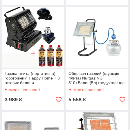
Газова плита (портативна)
Обігрівач газовий (функція
"обогрівник" Happy Home + 3
плита) Nurgaz NG
газових балони
310+Балон(5л)+редуктор+шл
анг(1.5м)
Немає в наявності
Немає в наявності
3 989
5 558
₴
₴