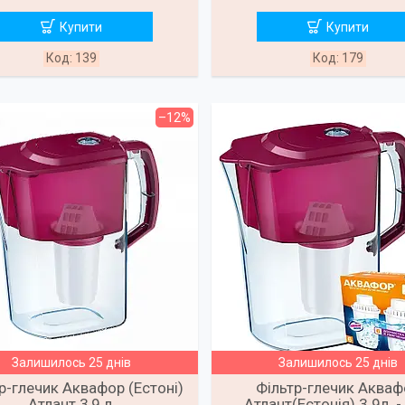
Купити
Купити
139
179
–12%
Залишилось 25 днів
Залишилось 25 днів
р-глечик Аквафор (Естоні)
Фільтр-глечик Акваф
Атлант 3,9 л.
Атлант(Естонія) 3.9л. -