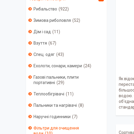
Рибальство
922
Зимова риболовля
52
Дім і сад
11
Взуття
67
Спец. одяг
43
Ехолоти, сонари, камери
24
Газові пальники, плити
Як відо
портативні
29
переста
більшос
Теплообігрівачі
11
водою. 
об'єдна
Пальники та нагрівачі
8
станда
Наручні годинники
7
Фільтри для очищення
води
10