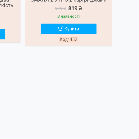
кість
819 ₴
919 ₴
В наявності
Купити
452