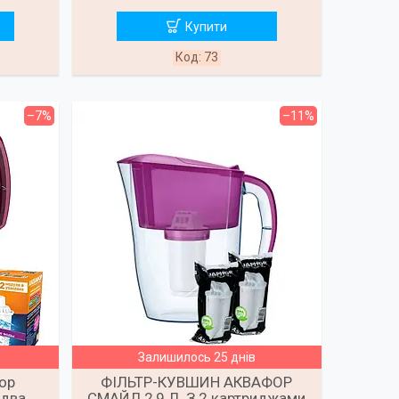
Купити
73
–7%
–11%
Залишилось 25 днів
ор
ФІЛЬТР-КУВШИН АКВАФОР
 два
СМАЙЛ 2,9 Л. З 2 картриджами