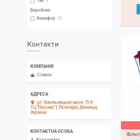
Так
9
Виробник
Аквафор
10
Контакти
Ставок
ул. Хмельницьке шосе 75 б
ТЦ"Пассаж" ( Лісопарк), Вінниця,
Україна
Фільт
Володимир