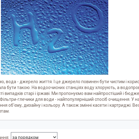
мо, вода - джерело життя. І це джерело повинен бути чистим і ко
ла бути такою. На водоочисних станціях воду хлорують, а водопрові
ті випадків старі і іржаві. Ми пропонуємо вам найпростіший і бюд
Фільтри-глечики для води - найпопулярніший спосіб очищення. У н
ння об'єму, дизайну і кольору. А також змінні касети і картриджі. Ве
ртам.