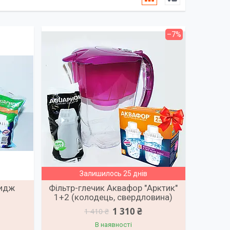
–7%
Залишилось 25 днів
ридж
Фільтр-глечик Аквафор "Арктик"
1+2 (колодець, свердловина)
1 310 ₴
1 410 ₴
В наявності