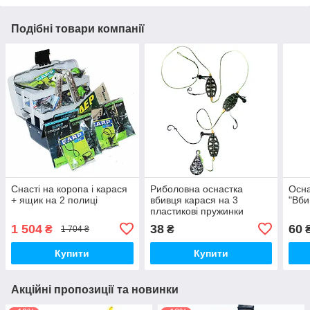
Подібні товари компанії
Снасті на коропа і карася
Риболовна оснастка
Осна
+ ящик на 2 полиці
вбивця карася на 3
"Вби
пластикові пружинки
1 504
38
60
₴
₴
1 704 ₴
Купити
Купити
Акційні пропозиції та новинки