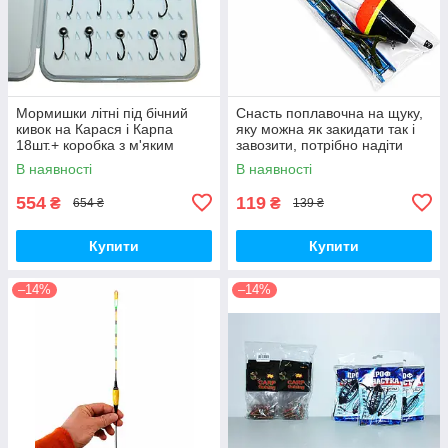
Мормишки літні під бічний
Снасть поплавочна на щуку,
кивок на Карася і Карпа
яку можна як закидати так і
18шт.+ коробка з м'яким
завозити, потрібно надіти
вкладишем
тільки живця.
В наявності
В наявності
554
119
₴
₴
654 ₴
139 ₴
Купити
Купити
–14%
–14%