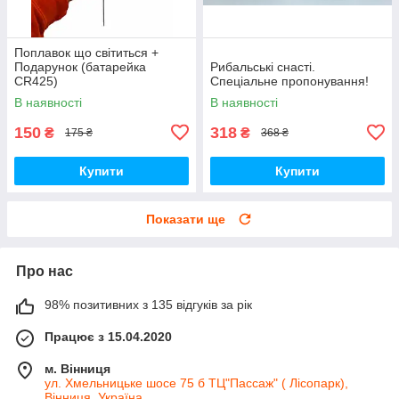
Поплавок що світиться +
Подарунок (батарейка
Рибальські снасті.
CR425)
Спеціальне пропонування!
В наявності
В наявності
150
318
₴
₴
175 ₴
368 ₴
Купити
Купити
Показати ще
Про нас
98% позитивних з 135 відгуків за рік
Працює з 15.04.2020
м. Вінниця
ул. Хмельницьке шосе 75 б ТЦ"Пассаж" ( Лісопарк),
Вінниця, Україна