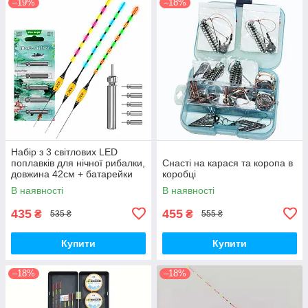
–19%
–18%
Набір з 3 світлових LED
поплавків для нічної рибалки,
Снасті на карася та коропа в
довжина 42см + батарейки
коробці
CR425-5шт
В наявності
В наявності
435
455
₴
₴
535 ₴
555 ₴
Купити
Купити
–18%
–18%