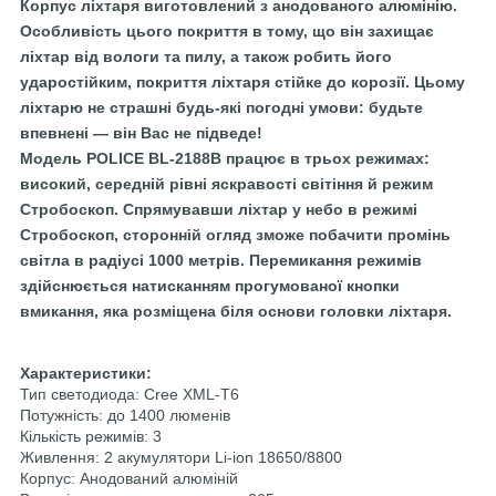
Корпус ліхтаря виготовлений з анодованого алюмінію.
Особливість цього покриття в тому, що він захищає
ліхтар від вологи та пилу, а також робить його
ударостійким, покриття ліхтаря стійке до корозії. Цьому
ліхтарю не страшні будь-які погодні умови: будьте
впевнені — він Вас не підведе!
Модель POLICE BL-2188B працює в трьох режимах:
високий, середній рівні яскравості світіння й режим
Стробоскоп. Спрямувавши ліхтар у небо в режимі
Стробоскоп, сторонній огляд зможе побачити промінь
світла в радіусі 1000 метрів. Перемикання режимів
здійснюється натисканням прогумованої кнопки
вмикання, яка розміщена біля основи головки ліхтаря.
Характеристики:
Тип светодиода: Cree XML-T6
Потужність: до 1400 люменів
Кількість режимів: 3
Живлення: 2 акумулятори Li-ion 18650/8800
Корпус: Анодований алюміній