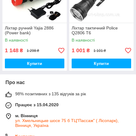
Ліхтар ручний Yajia 2886
Ліхтар тактичний Police
(Power bank)
Q2806 T6
В наявності
В наявності
1 148
1 001
₴
₴
1 298 ₴
1 101 ₴
Купити
Купити
Про нас
98% позитивних з 135 відгуків за рік
Працює з 15.04.2020
м. Вінниця
ул. Хмельницьке шосе 75 б ТЦ"Пассаж" ( Лісопарк),
Вінниця, Україна