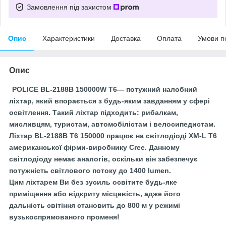
Замовлення під захистом
Опис
Характеристики
Доставка
Оплата
Умови п
Опис
POLICE BL-2188B 150000W T6
— потужний налобний
ліхтар, який впорається з будь-яким завданням у сфері
освітлення. Такий ліхтар підходить: рибалкам,
мисливцям, туристам, автомобілістам і велосипедистам.
Ліхтар BL-2188B T6 150000 працює на світлодіоді XM-L T6
американської фірми-виробнику Cree. Данному
світлодіоду немає аналогів, оскільки він забезпечує
потужність світлового потоку до 1400 lumen.
Цим ліхтарем Ви без зусиль освітите будь-яке
приміщення або відкриту місцевість, адже його
дальність світіння становить до 800 м у режимі
вузькоспрямованого променя!