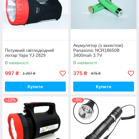
Акумулятор (з захистом)
Потужний світлодіодний
Panasonic NCR18650B
ліхтар Yajia YJ-2829
3400mah 3.7V
В наявності
В наявності
997
375
₴
₴
1 297 ₴
475 ₴
Купити
Купити
–12%
–9%