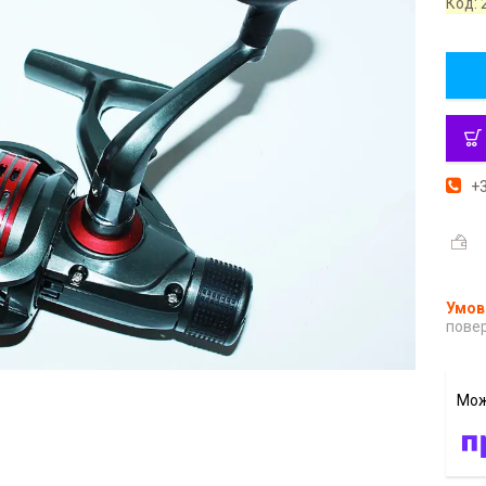
Код:
+3
повер