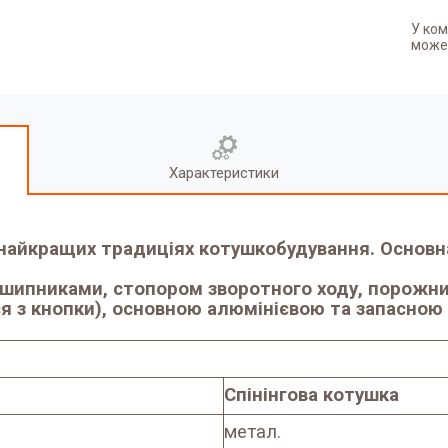
У ком
может
Характеристики
найкращих традиціях котушкобудування. Основн
шипниками, стопором зворотного ходу, порожни
я з кнопки), основною алюмінієвою та запасно
Спінінгова котушка
метал.