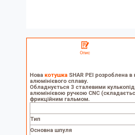
Опис
Нова
котушка
SHAR PEI розроблена в 
алюмінієвого сплаву.
Обладнується 3 сталевими кулькопід
алюмінієвою ручкою CNC (складаєтьс
фрикційним гальмом.
Тип
Основна шпуля