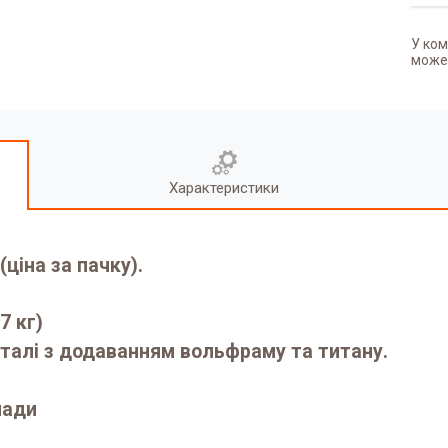
У ком
может
Характеристики
(ціна за пачку).
7 кг)
сталі з додаванням вольфраму та титану.
нади