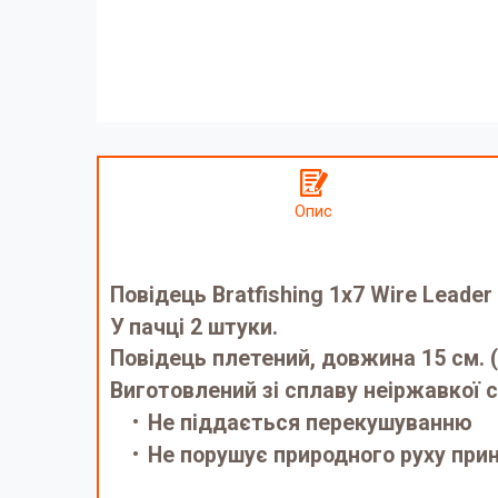
Опис
Повідець Bratfishing 1х7 Wire Leader 
У пачці 2 штуки.
Повідець плетений, довжина 15 см. (
Виготовлений зі сплаву неіржавкої 
Не піддається перекушуванню
Не порушує природного руху при