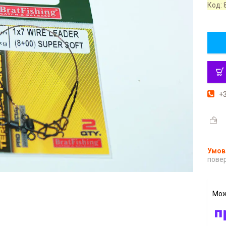
Код:
+3
повер