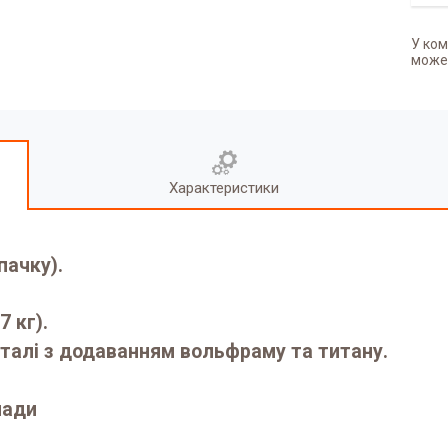
У ком
может
Характеристики
пачку).
7 кг).
сталі з додаванням вольфраму та титану.
нади