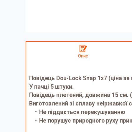
Опис
Повідець Dou-Lock Snap 1х7 (ціна за 
У пачці 5 штуки.
Повідець плетений, довжина 15 см. (
Виготовлений зі сплаву неіржавкої 
Не піддається перекушуванню
Не порушує природного руху при