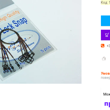
Код:
+3
повер