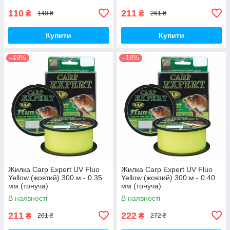
110
211
₴
₴
140 ₴
261 ₴
Купити
Купити
–19%
–18%
Жилка Carp Expert UV Fluo
Жилка Carp Expert UV Fluo
Yellow (жовтий) 300 м - 0.35
Yellow (жовтий) 300 м - 0.40
мм (тонуча)
мм (тонуча)
В наявності
В наявності
211
222
₴
₴
261 ₴
272 ₴