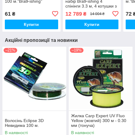
100 м."BratFishing"
набір BratFishing 4
м."B
спінінги 3.3 м, 4 котушки з
бейтранером, 4 волосіні,
61
12 789
72
₴
₴
14 004 ₴
род-под
Купити
Купити
Акційні пропозиції та новинки
–21%
–19%
Жилка Carp Expert UV Fluo
Волосінь Eclipse 3D
Yellow (жовтий) 300 м - 0.30
Невидима 100 м.
мм (тонуча)
В наявності
В наявності