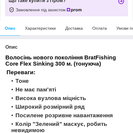
Що таке купити з Пром?
Замовлення під захистом
Опис
Характеристики
Доставка
Оплата
Умови п
Опис
Волосінь нового покоління
BratFishing
Core Flex Sinking 300 м. (тонуюча)
Переваги:
Тоне
Не має пам'яті
Висока вузлова міцність
Широкий розмірний ряд
Посилене розривне навантаження
Колір "Зелений" маскує, робить
невидимою