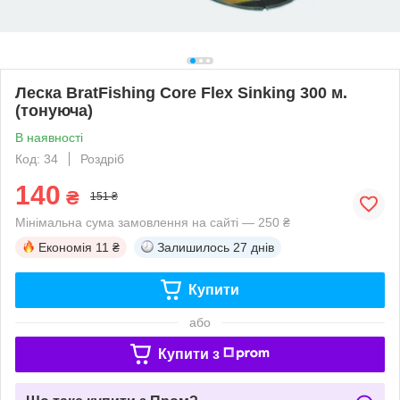
Леска BratFishing Core Flex Sinking 300 м.
(тонуюча)
В наявності
Код: 34
Роздріб
140
₴
151 ₴
Мінімальна сума замовлення на сайті — 250 ₴
Економія
11 ₴
Залишилось
27 днів
Купити
або
Купити з