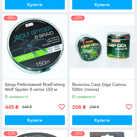
Купити
Купити
–18%
–13%
Шнур Риболовний BratFishing
Волосінь Carp Giga Camou
Wolf Spyder 8 ниток 150 м
500m (тонна)
В наявності
В наявності
445
206
₴
₴
545 ₴
236 ₴
Купити
Купити
–12%
–10%