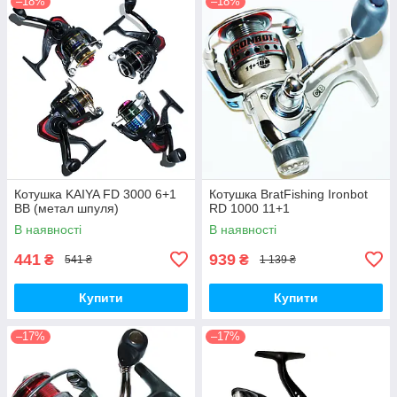
–18%
–18%
Котушка KAIYA FD 3000 6+1
Котушка BratFishing Ironbot
BB (метал шпуля)
RD 1000 11+1
В наявності
В наявності
441
939
₴
₴
541 ₴
1 139 ₴
Купити
Купити
–17%
–17%