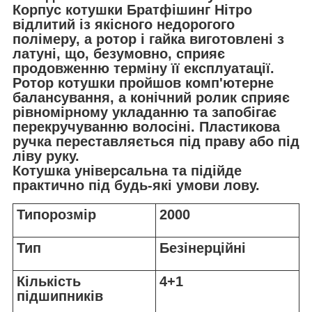
Корпус котушки Братфішинг Нітро
відлитий із якісного недорогого
полімеру, а ротор і гайка виготовлені з
латуні, що, безумовно, сприяє
продовженню терміну її експлуатації.
Ротор котушки пройшов комп'ютерне
балансування, а конічний ролик сприяє
рівномірному укладанню та запобігає
перекручуванню волосіні. Пластикова
ручка переставляється під праву або під
ліву руку.
Котушка універсальна та підійде
практично під будь-які умови лову.
Типорозмір
2000
Тип
Безінерційні
Кількість
4+1
підшипників