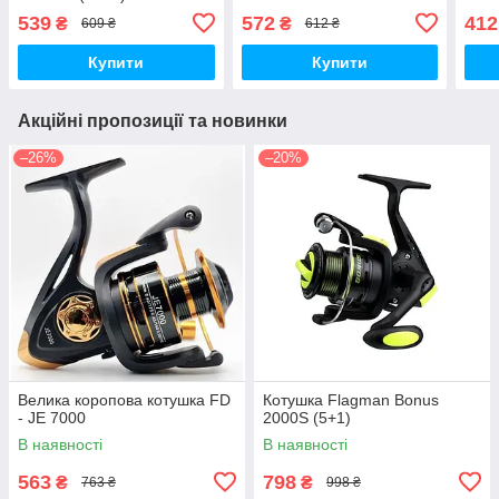
539
572
412
₴
₴
609 ₴
612 ₴
Купити
Купити
Акційні пропозиції та новинки
–26%
–20%
Велика коропова котушка FD
Котушка Flagman Bonus
- JE 7000
2000S (5+1)
В наявності
В наявності
563
798
₴
₴
763 ₴
998 ₴