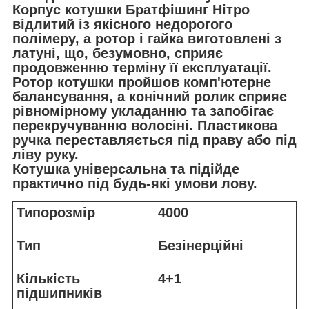
Корпус котушки Братфішинг Нітро
відлитий із якісного недорогого
полімеру, а ротор і гайка виготовлені з
латуні, що, безумовно, сприяє
продовженню терміну її експлуатації.
Ротор котушки пройшов комп'ютерне
балансування, а конічний ролик сприяє
рівномірному укладанню та запобігає
перекручуванню волосіні. Пластикова
ручка переставляється під праву або під
ліву руку.
Котушка універсальна та підійде
практично під будь-які умови лову.
Типорозмір
4000
Тип
Безінерційні
Кількість
4+1
підшипників