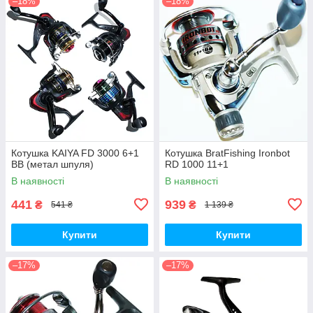
–18%
–18%
Котушка KAIYA FD 3000 6+1
Котушка BratFishing Ironbot
BB (метал шпуля)
RD 1000 11+1
В наявності
В наявності
441
939
₴
₴
541 ₴
1 139 ₴
Купити
Купити
–17%
–17%