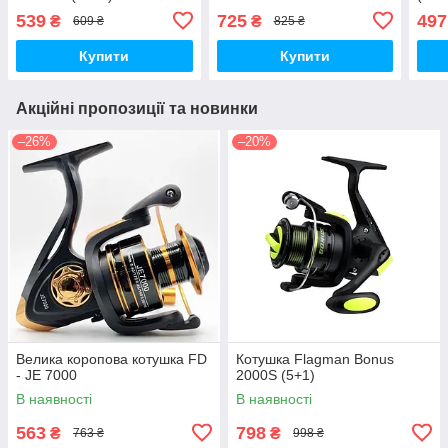
мета
539
725
497
₴
₴
609 ₴
825 ₴
ручк
Купити
Купити
Акційні пропозиції та новинки
–26%
–20%
Велика коропова котушка FD
Котушка Flagman Bonus
- JE 7000
2000S (5+1)
В наявності
В наявності
563
798
₴
₴
763 ₴
998 ₴