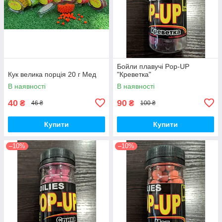
Бойли плавучі Pop-UP
Кук велика порція 20 г Мед
"Креветка"
В наявності
В наявності
40
90
₴
₴
46 ₴
100 ₴
Купити
Купити
–10%
–10%