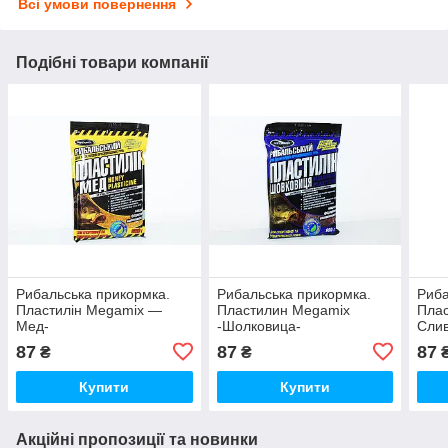
Всі умови повернення
Подібні товари компанії
Рибальська прикормка.
Рибальська прикормка.
Риба
Пластилін Megamix —
Пластилин Megamix
Плас
Мед-
-Шолковица-
Сли
87
87
87
₴
₴
Купити
Купити
Акційні пропозиції та новинки