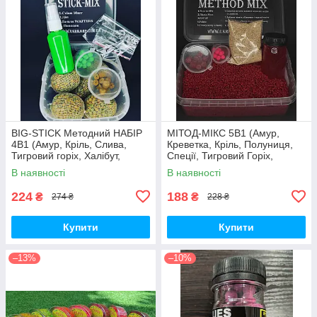
BIG-STICK Методний НАБІР
МІТОД-МІКС 5В1 (Амур,
4В1 (Амур, Кріль, Слива,
Креветка, Кріль, Полуниця,
Тигровий горіх, Халібут,
Спеції, Тигровий Горіх,
Кукурудза, Полуниця,
Халібут)
В наявності
В наявності
Креветка)
224
188
₴
₴
274 ₴
228 ₴
Купити
Купити
–13%
–10%