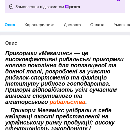
Замовлення під захистом
Опис
Характеристики
Доставка
Оплата
Умови п
Опис
Прикормки «Мегамінс» — це
високоефективні рибальські прикормки
нового покоління для поплавцевої та
донної ловлі, розроблені за участю
рибалок-спортсменів та фахівців
Інституту рибного господарства.
Прикорм відповідають усім сучасним
вимогам спортивного та
аматорського
рибальства
.
Прикорм Мегамікс увібрали в себе
найкращі якості представленої на
українському ринку продукції: високу
ефективність закордонних і