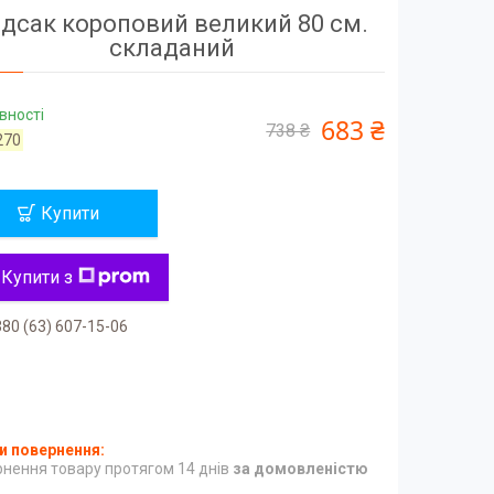
ідсак короповий великий 80 см.
складаний
вності
683 ₴
738 ₴
270
Купити
Купити з
80 (63) 607-15-06
нення товару протягом 14 днів
за домовленістю