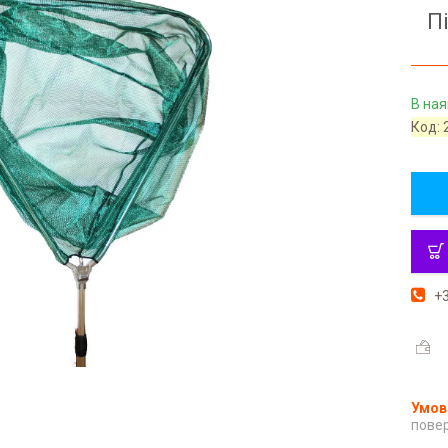
П
В ная
Код:
+3
повер