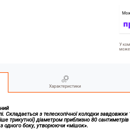
У ком
может
Характеристики
аний
лі
. Складається з телескопічної колодки завдовжки 1
ше трикутної) діаметром приблизно 80 сантиметрів 
 з одного боку, утворюючи «мішок».