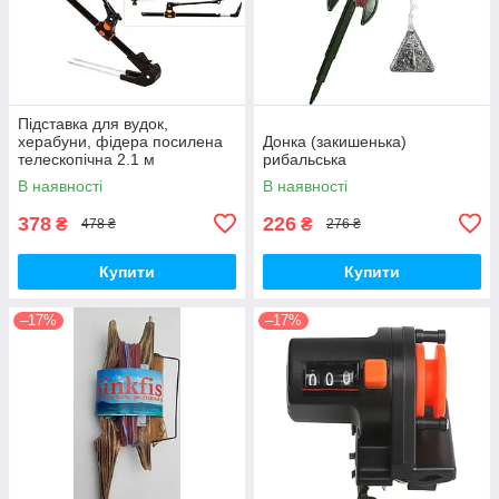
Підставка для вудок,
херабуни, фідера посилена
Донка (закишенька)
телескопічна 2.1 м
рибальська
В наявності
В наявності
378
226
₴
₴
478 ₴
276 ₴
Купити
Купити
–17%
–17%