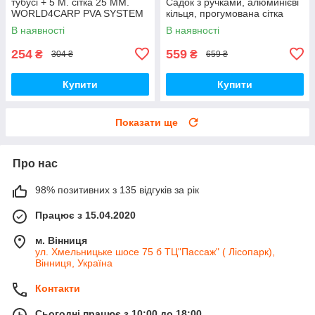
тубусі + 5 М. сітка 25 ММ.
Садок з ручками, алюминієві
WORLD4CARP PVA SYSTEM
кільця, прогумована сітка
В наявності
В наявності
254
559
₴
₴
304 ₴
659 ₴
Купити
Купити
Показати ще
Про нас
98% позитивних з 135 відгуків за рік
Працює з 15.04.2020
м. Вінниця
ул. Хмельницьке шосе 75 б ТЦ"Пассаж" ( Лісопарк),
Вінниця, Україна
Контакти
Сьогодні працює з 10:00 до 18:00