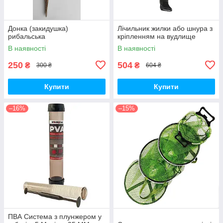
Донка (закидушка)
Лічильник жилки або шнура з
рибальська
кріпленням на вудлище
В наявності
В наявності
250
504
₴
₴
300 ₴
604 ₴
Купити
Купити
–16%
–15%
ПВА Система з плунжером у