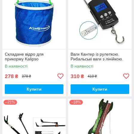
Складане відро для
Ваги Кантер із рулеткою.
прикорму Kalipso
Рибальські ваги з лінійкою.
В наявності
В наявності
278
310
₴
₴
378 ₴
410 ₴
Купити
Купити
–21%
–18%