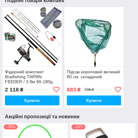
Подібні товари компанії
Фідерний комплект
Підсак короповий великий
Bratfishing TAIPAN
80 см. складаний
FEEDER / 3.9м 80-180g
2 118
683
₴
₴
738 ₴
Купити
Купити
Акційні пропозиції та новинки
–26%
–24%