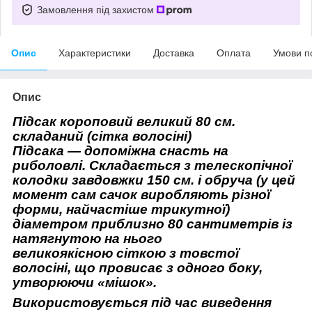
Замовлення під захистом
Опис
Характеристики
Доставка
Оплата
Умови п
Опис
Підсак короповий великий 80 см.
складаний (сітка волосіні)
Підсака — допоміжна снасть на
риболовлі
. Складається з телескопічної
колодки завдовжки 150 см. і обруча (у цей
момент сам сачок
виробляють різної
форми, найчастіше трикутної)
діаметром приблизно 80 сантиметрів із
натягнутою на нього
великоякісною сіткою з товстої
волосіні, що провисає з одного боку,
утворюючи «мішок».
Використовується під час виведення