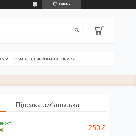
Кошик
ЛАТА
ОБМІН І ПОВЕРНЕННЯ ТОВАРУ
Підсака рибальська
вності
250 ₴
80