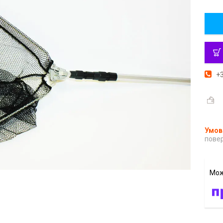
+3
повер