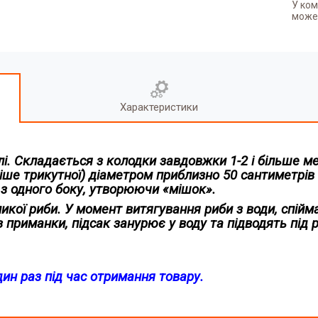
У ком
может
Характеристики
лі
. Складається з колодки завдовжки 1-2 і більше ме
ше трикутної) діаметром приблизно 50 сантиметрів 
 з одного боку, утворюючи «мішок».
кої риби. У момент витягування риби з води, спійман
 приманки, підсак занурює у воду та підводять під р
дин раз під час отримання товару.