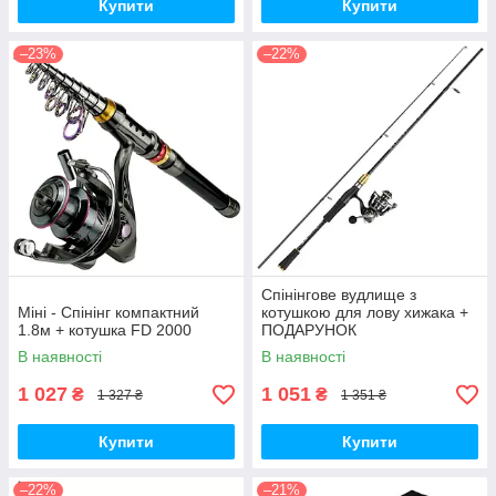
Купити
Купити
–23%
–22%
Спінінгове вудлище з
Міні - Спінінг компактний
котушкою для лову хижака +
1.8м + котушка FD 2000
ПОДАРУНОК
В наявності
В наявності
1 027
1 051
₴
₴
1 327 ₴
1 351 ₴
Купити
Купити
–22%
–21%