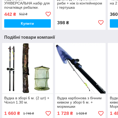
УНІВЕРСАЛЬНА набір для
риби + ніж із контейнером
на 2 
початківця рибалки.
і тертушка
442
360
₴
512 ₴
398
₴
Купити
Подібні товари компанії
Вудка в зборі 6 м. (2 шт) +
Вудка карбонова з бічним
Вудк
Чохол 1.30 м.
кивком у зборі 6 м. +
кивк
мормишки
Мор
1 660
1 728
1 4
₴
₴
1 746 ₴
1 928 ₴