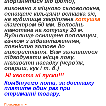
відрізнятися від фото),
виконано
з міцного скловолокна,
оснащене кільцями вставка sic,
на вудилище закріплена
котушка
діаметром 50 мм.
Волосінь
намотана на котушку 20 м.
Вудилище оснащене поплавцем,
гачком з відвантаженням,
повністю готове до
використання. Вам залишилося
підгодувати місце лову,
наживити насадку (черв'як,
опариш, кук і т. д.)
Ні хвоста ні луски!!!
Комбінуємо лоти, за доставку
платите один раз при
отриманні товару.
Приховати