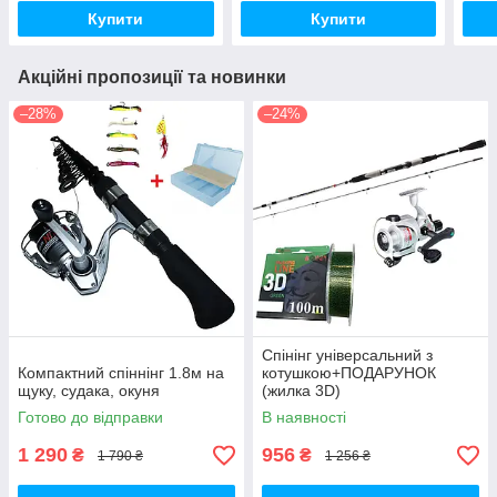
Купити
Купити
Акційні пропозиції та новинки
–28%
–24%
Спінінг універсальний з
Компактний спіннінг 1.8м на
котушкою+ПОДАРУНОК
щуку, судака, окуня
(жилка 3D)
Готово до відправки
В наявності
1 290
956
₴
₴
1 790 ₴
1 256 ₴