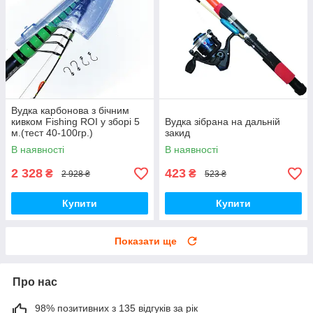
Вудка карбонова з бічним
кивком Fishing ROI у зборі 5
Вудка зібрана на дальній
м.(тест 40-100гр.)
закид
В наявності
В наявності
2 328
423
₴
₴
2 928 ₴
523 ₴
Купити
Купити
Показати ще
Про нас
98% позитивних з 135 відгуків за рік