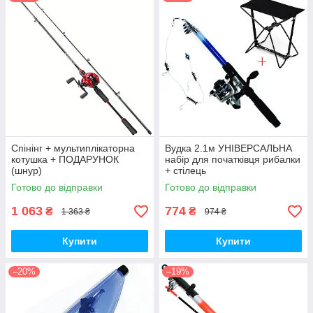
Спінінг + мультиплікаторна
Вудка 2.1м УНІВЕРСАЛЬНА
котушка + ПОДАРУНОК
набір для початківця рибалки
(шнур)
+ стілець
Готово до відправки
Готово до відправки
1 063
774
₴
₴
1 363 ₴
974 ₴
Купити
Купити
–20%
–19%