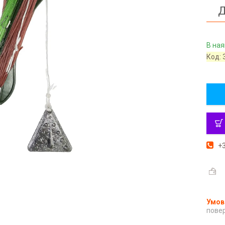
Д
В ная
Код:
+3
повер