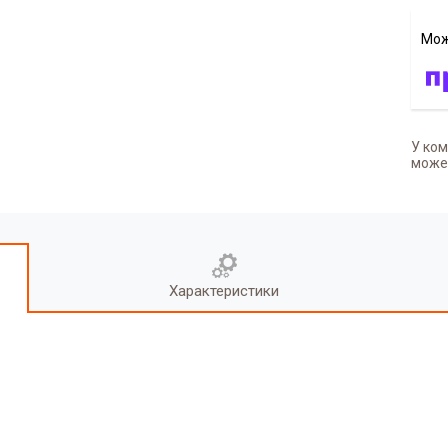
У ком
может
Характеристики