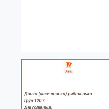
Опис
Донка (закишенька) рибальська.
Груз 120 г.
Дві годівниці.