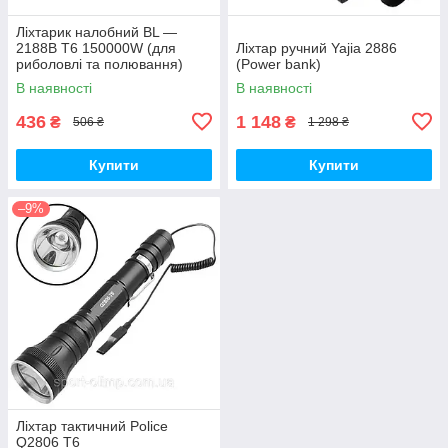
Ліхтарик налобний BL —
2188B Т6 150000W (для
Ліхтар ручний Yajia 2886
риболовлі та полювання)
(Power bank)
В наявності
В наявності
436
1 148
₴
₴
506 ₴
1 298 ₴
Купити
Купити
–9%
Ліхтар тактичний Police
Q2806 T6