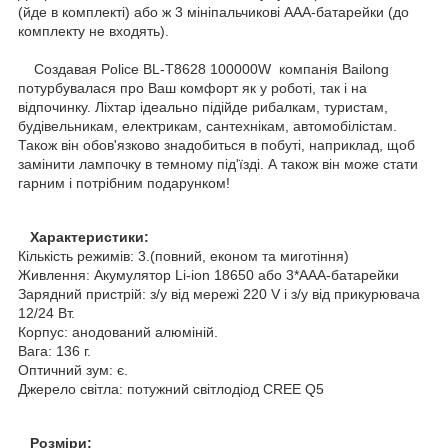
(йде в комплекті) або ж 3 мініпальчикові ААА-батарейки (до
комплекту не входять).
Создавая Police BL-T8628 100000W компанія Bailong
потурбувалася про Ваш комфорт як у роботі, так і на
відпочинку. Ліхтар ідеально підійде рибалкам, туристам,
будівельникам, електрикам, сантехнікам, автомобілістам.
Також він обов'язково знадобиться в побуті, наприклад, щоб
замінити лампочку в темному під'їзді. А також він може стати
гарним і потрібним подарунком!
Характеристики:
Кількість режимів: 3.(повний, економ та миготіння)
Живлення: Акумулятор Li-ion 18650 або 3*ААА-батарейки
Зарядний пристрій: з/у від мережі 220 V і з/у від прикурювача
12/24 Вт.
Корпус: анодований алюміній.
Вага: 136 г.
Оптичний зум: є.
Джерело світла: потужний світлодіод CREE Q5
Розміри: