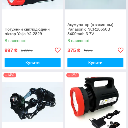
Акумулятор (з захистом)
Потужний світлодіодний
Panasonic NCR18650B
ліхтар Yajia YJ-2829
3400mah 3.7V
В наявності
В наявності
997
375
₴
₴
1 297 ₴
475 ₴
Купити
Купити
–14%
–12%