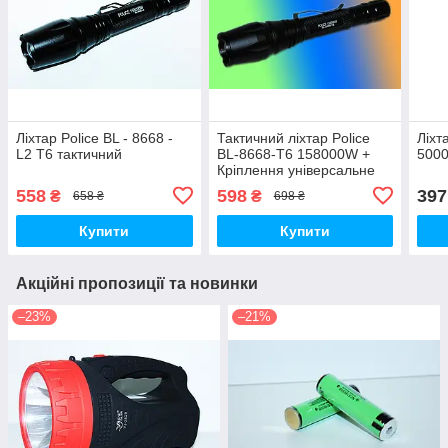
Ліхтар Police BL - 8668 -
Тактичний ліхтар Police
Ліхт
L2 T6 тактичний
BL-8668-T6 158000W +
500
Кріплення універсальне
558
598
397
₴
₴
658 ₴
698 ₴
Купити
Купити
Акційні пропозиції та новинки
–23%
–21%