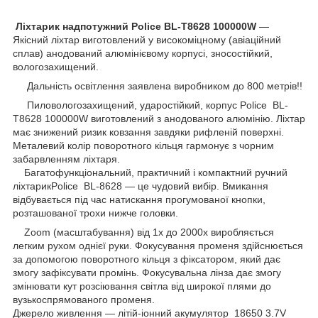
Ліхтарик надпотужний Police BL-T8628 100000W
—
Якісний ліхтар виготовлений у високоміцному (авіаційний
сплав) анодований алюмінієвому корпусі, зносостійкий,
вологозахищений.
Дальність освітлення заявлена виробником до 800 метрів!!
Пиловологозахищений, ударостійкий, корпус Police BL-
T8628 100000W виготовлений з анодованого алюмінію. Ліхтар
має знижений ризик ковзання завдяки рифленій поверхні.
Металевий колір поворотного кільця гармонує з чорним
забарвленням ліхтаря.
Багатофункціональний, практичний і компактний ручний
ліхтарикPolice BL-8628 — це чудовий вибір. Вмикання
відбувається під час натискання прогумованої кнопки,
розташованої трохи нижче головки.
Zoom (масштабування) від 1x до 2000х виробляється
легким рухом однієї руки. Фокусування променя здійснюється
за допомогою поворотного кільця з фіксатором, який дає
змогу зафіксувати промінь. Фокусувальна лінза дає змогу
змінювати кут розсіювання світла від широкої плями до
вузькоспрямованого променя.
Джерело живлення — літій-іонний акумулятор 18650 3.7V