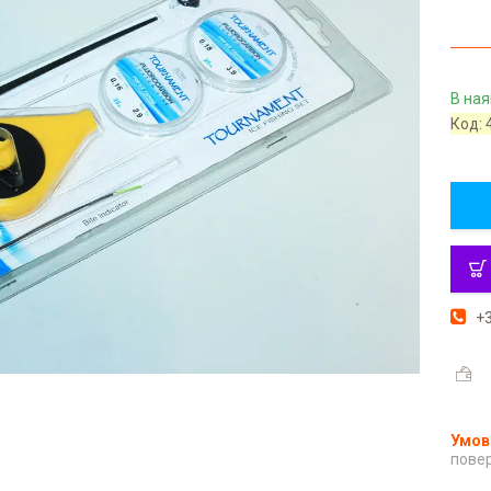
В ная
Код:
+3
повер