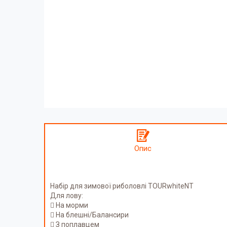
Опис
Набір для зимової риболовлі TOURwhiteNT
Для лову:
 На морми
 На блешні/Балансири
 З поплавцем