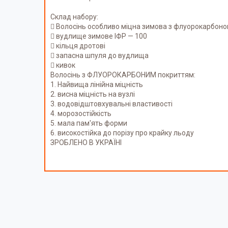
Склад набору:
 Волосінь особливо міцна зимова з флуорокарбон
 вудлище зимове ІФР — 100
 кільця дротові
 запасна шпуля до вудлища
 кивок
Волосінь з ФЛУОРОКАРБОНИМ покриттям:
1. Найвища лінійна міцність
2. висна міцність на вузлі
3. водовідштовхувальні властивості
4. морозостійкість
5. мала пам'ять форми
6. високостійка до порізу про крайку льоду
ЗРОБЛЕНО В УКРАЇНІ