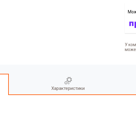
У ком
может
Характеристики