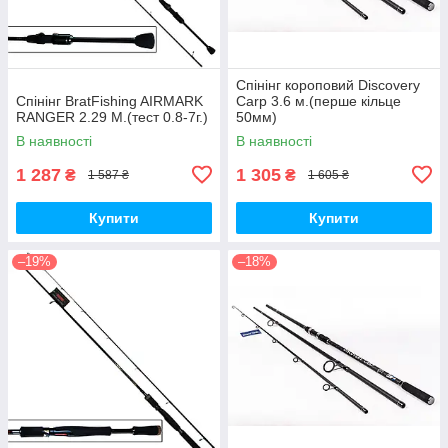
Спінінг короповий Discovery
Спінінг BratFishing AIRMARK
Carp 3.6 м.(перше кільце
RANGER 2.29 М.(тест 0.8-7г.)
50мм)
В наявності
В наявності
1 287
1 305
₴
₴
1 587 ₴
1 605 ₴
Купити
Купити
–19%
–18%