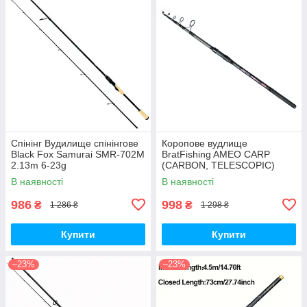
Спінінг Вудилище спінінгове
Коропове вудлище
Black Fox Samurai SMR-702M
BratFishing AMEO CARP
2.13m 6-23g
(CARBON, TELESCOPIC)
3.00 m / 120-220 g.
В наявності
В наявності
986
998
₴
₴
1 286 ₴
1 298 ₴
Купити
Купити
–23%
–23%