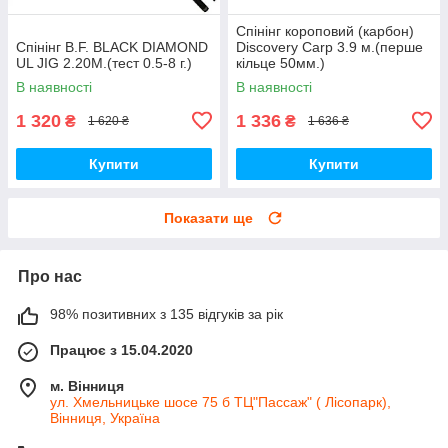
Спінінг короповий (карбон)
Спінінг B.F. BLACK DIAMOND
Discovery Carp 3.9 м.(перше
UL JIG 2.20M.(тест 0.5-8 г.)
кільце 50мм.)
В наявності
В наявності
1 320
1 336
₴
₴
1 620 ₴
1 636 ₴
Купити
Купити
Показати ще
Про нас
98% позитивних з 135 відгуків за рік
Працює з 15.04.2020
м. Вінниця
ул. Хмельницьке шосе 75 б ТЦ"Пассаж" ( Лісопарк),
Вінниця, Україна