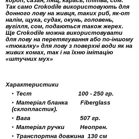
короп, сазан, лящ, карась, плітва, сом.
Так само Crokodile використовують для
донного лову на живця, таких риб, як-от
налім, щука, судак, окунь, головень,
вугілля, сом, подаються також жерех.
Ще Crokodile можна використовувати
для лову на перетягування або по-іншому
«тюкалку» для лову з поверхні води як на
живих комах, так і на їхню імітацію
«штучних мух»
Характеристики
Тест 100 - 250 гр.
Матеріал бланка Fiberglass
(склопластик).
Вага 507 гр.
Матеріал ручки Неопрен.
Транспортна довжина 130 см