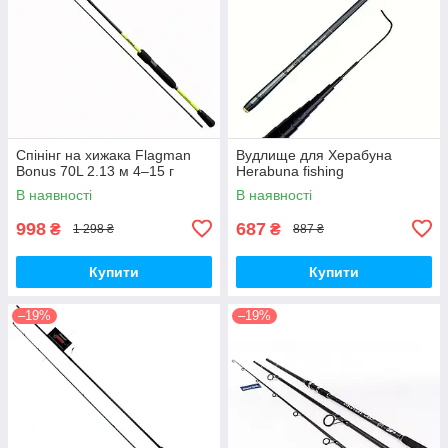
Спінінг на хижака Flagman
Вудлище для Херабуна
Bonus 70L 2.13 м 4–15 г
Herabuna fishing
В наявності
В наявності
998
687
₴
₴
1 298 ₴
887 ₴
Купити
Купити
–19%
–19%