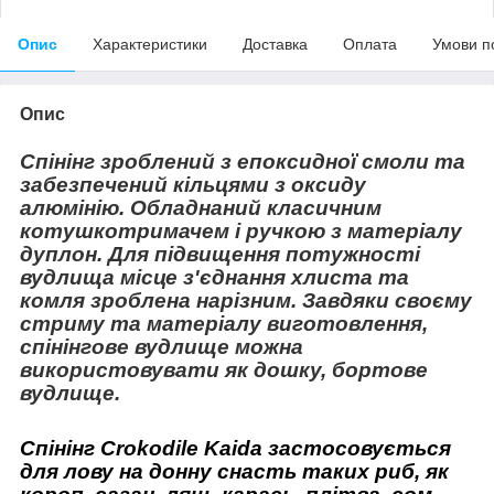
Опис
Характеристики
Доставка
Оплата
Умови п
Опис
Спінінг зроблений з епоксидної смоли та
забезпечений кільцями з оксиду
алюмінію. Обладнаний класичним
котушкотримачем і ручкою з матеріалу
дуплон. Для підвищення потужності
вудлища місце з'єднання хлиста та
комля зроблена нарізним. Завдяки своєму
стриму та матеріалу виготовлення,
спінінгове вудлище можна
використовувати як дошку, бортове
вудлище.
Спінінг Crokodile Kaida застосовується
для лову на донну снасть таких риб, як