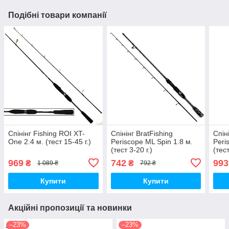
Подібні товари компанії
Спінінг Fishing ROI XT-
Спінінг BratFishing
Спін
One 2.4 м. (тест 15-45 г.)
Periscope ML Spin 1.8 м.
Peri
(тест 3-20 г.)
(тест
969
742
993
₴
₴
1 089 ₴
792 ₴
Купити
Купити
Акційні пропозиції та новинки
–23%
–23%