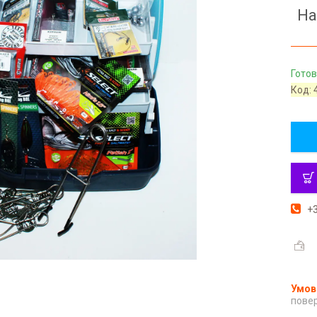
На
Готов
Код:
+3
повер