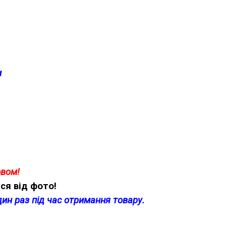
и
овом!
ся від фото!
дин раз під час отримання товару.