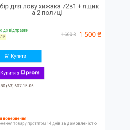
бір для лову хижака 72в1 + ящик
на 2 полиці
о до відправки
1 500 ₴
1 660 ₴
415
Купити
Купити з
80 (63) 607-15-06
нення товару протягом 14 днів
за домовленістю