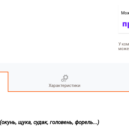
У ком
может
Характеристики
окунь, щука, судак, головень, форель...)