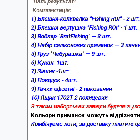
100% результат!
Комплектація:
1) Блешня-коливалка "Fishing ROI" - 2 шт.
2)
Блешня вертушка
"Fishing ROI"
- 1 шт.
3)
Воблер "BratFishing" — 3 шт.
4) Набір силіконових приманок — 3 пачк
5) Груз "Чебурашка" — 9 шт.
6) Кукан -1шт.
7) Зівник -1шт.
8) Поводок - 4шт.
9) Гачки офсетні - 2 паковання
10) Ящик 1702T 2-полицевий
З таким набором ви завжди будете з ул
Кольори приманок можуть відрізняти
Комбінуємо лоти, за доставку платите о