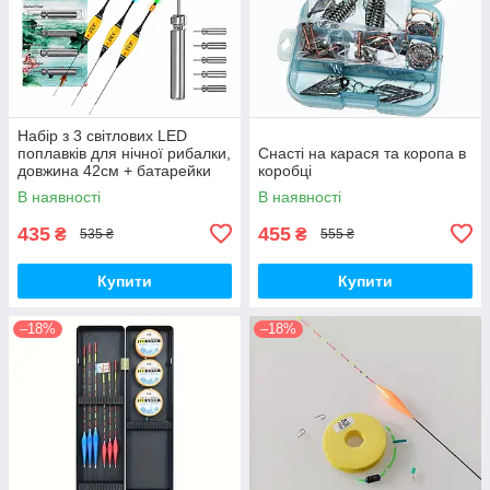
Набір з 3 світлових LED
поплавків для нічної рибалки,
Снасті на карася та коропа в
довжина 42см + батарейки
коробці
CR425-5шт
В наявності
В наявності
435
455
₴
₴
535 ₴
555 ₴
Купити
Купити
–18%
–18%