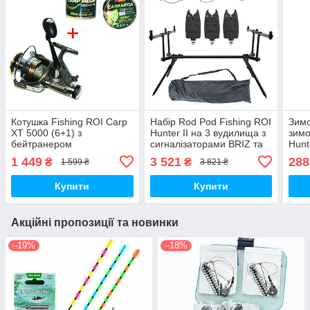
Котушка Fishing ROI Carp
Набір Rod Pod Fishing ROI
Зимо
XT 5000 (6+1) з
Hunter II на 3 вудилища з
зимо
бейтранером
сигналізаторами BRIZ та
Hunt
свінгерами на планці
1 449
3 521
288
₴
₴
1 599 ₴
3 821 ₴
Купити
Купити
Акційні пропозиції та новинки
–19%
–18%