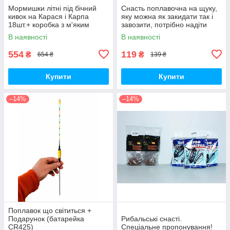
Мормишки літні під бічний
Снасть поплавочна на щуку,
кивок на Карася і Карпа
яку можна як закидати так і
18шт.+ коробка з м'яким
завозити, потрібно надіти
вкладишем
тільки живця.
В наявності
В наявності
554
119
₴
₴
654 ₴
139 ₴
Купити
Купити
–14%
–14%
Поплавок що світиться +
Подарунок (батарейка
Рибальські снасті.
CR425)
Спеціальне пропонування!