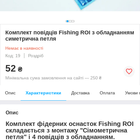
Комплект повідців Fishing ROI з обладнанням
симетрична петля
Немає в наявності
Код: 19
Роздріб
52
₴
Мінімальна сума замовлення на сайті — 250 ₴
Опис
Характеристики
Доставка
Оплата
Умови 
Опис
Комплект фідерних оснасток Fishing ROI
складається з монтажу "Сімометрична
петля" і 4 повідців з обладнанням.