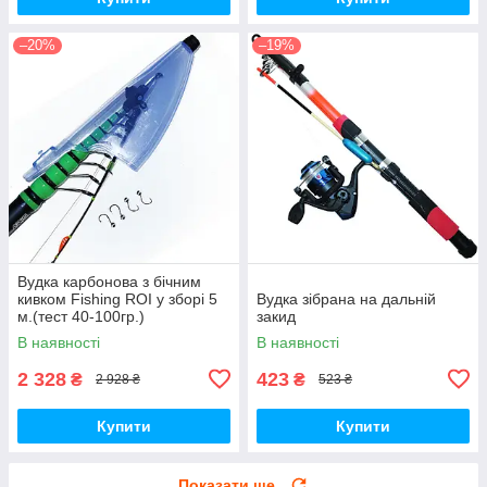
–20%
–19%
Вудка карбонова з бічним
кивком Fishing ROI у зборі 5
Вудка зібрана на дальній
м.(тест 40-100гр.)
закид
В наявності
В наявності
2 328
423
₴
₴
2 928 ₴
523 ₴
Купити
Купити
Показати ще