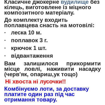
Класичне джокерне
вудилище
без
кілець, виготовлене із міцного
композитного матеріалу.
До комплекту входить
поплавцева снасть на мотовілі:
·
леска 10 м.
·
поплавок 3 г.
·
крючок 1 шт.
·
відвантаження
Вам залишилося прикормити
місце ловлі, наживити насадку
(черв'як, опариш,ук тощо)
Ні хвоста ні лусочки!!
Комбінуємо лоти, за доставку
платите один раз під час
отримання товару.