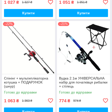
1 027
1 051
₴
₴
1 327 ₴
1 351 ₴
Купити
Купити
–22%
–21%
Спінінг + мультиплікаторна
Вудка 2.1м УНІВЕРСАЛЬНА
котушка + ПОДАРУНОК
набір для початківця рибалки
(шнур)
+ стілець
Готово до відправки
Готово до відправки
1 063
774
₴
₴
1 363 ₴
974 ₴
Купити
Купити