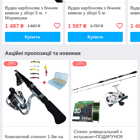
Вудка карбонова з бічним
Вудка карбонова з бічним
Вудк
кивком у зборі 5 м. +
кивком у зборі 5 м.
кивк
Мормишки
1 487
1 597
1 4
₴
₴
1 687 ₴
1 797 ₴
Купити
Купити
Акційні пропозиції та новинки
–28%
–24%
Спінінг універсальний з
Компактний спіннінг 1.8м на
котушкою+ПОДАРУНОК