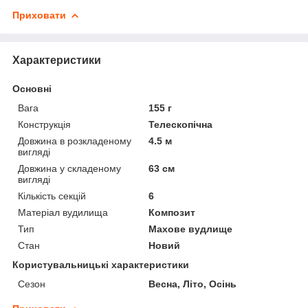
Приховати
Характеристики
Основні
Вага
155 г
Конструкція
Телескопічна
Довжина в розкладеному
4.5 м
вигляді
Довжина у складеному
63 см
вигляді
Кількість секцій
6
Матеріал вудилища
Композит
Тип
Махове вудлище
Стан
Новий
Користувальницькі характеристики
Сезон
Весна, Літо, Осінь