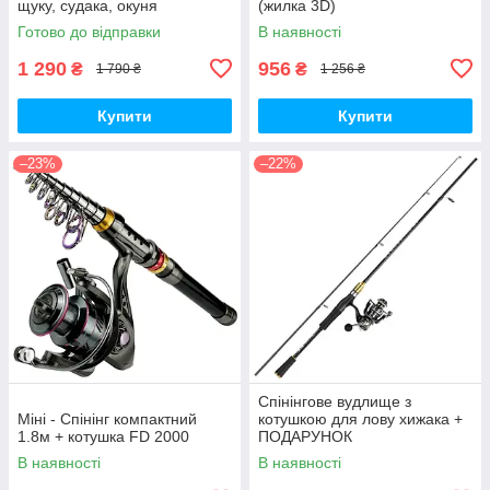
щуку, судака, окуня
(жилка 3D)
Готово до відправки
В наявності
1 290
956
₴
₴
1 790 ₴
1 256 ₴
Купити
Купити
–23%
–22%
Спінінгове вудлище з
Міні - Спінінг компактний
котушкою для лову хижака +
1.8м + котушка FD 2000
ПОДАРУНОК
В наявності
В наявності