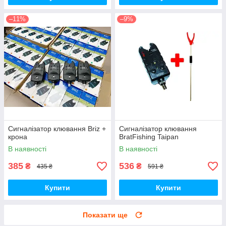
–11%
–9%
Сигналізатор клювання Briz +
Сигналізатор клювання
крона
BratFishing Taipan
В наявності
В наявності
385
536
₴
₴
435 ₴
591 ₴
Купити
Купити
Показати ще