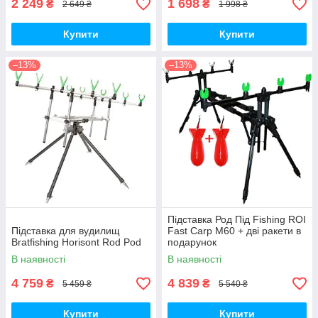
2 249
1 698
₴
₴
2 649 ₴
1 998 ₴
Купити
Купити
–13%
–13%
Підставка Род Під Fishing ROI
Підставка для вудилищ
Fast Carp M60 + дві ракети в
Bratfishing Horisont Rod Pod
подарунок
В наявності
В наявності
4 759
4 839
₴
₴
5 459 ₴
5 540 ₴
Купити
Купити