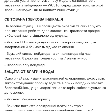
До вашої уваги пропонуємо нову модель сигналізаторів
клювання з пейджером — WC310, серед характеристик якої
зібрані найкорисніші та найпотрібніші функції:
СВІТОВАНА І ЗВУКОВА ІНДІКАЦІЯ
Це головні функції, які сповіщають рибалки та сигналізують
про клювання риби та допомагають контролювати процес
риболовлі навіть віддалено від вудлищ:
- Яскраві LED світлодіоди в сигналізаторі та пейджері, які
загоряються й блимають під час клювання
- Звуковий сигнал пейджера та сигналізатора під час
клювання, 8 режимів тональності та 7 рівнів гучності
- Вібросигнал у пейджері
ЗАЩИТА ОТ ВЛАГИ И ВОДЫ
Одна з найважливіших властивостей електронних аксесуарів,
використовуваних поблизу води та в різних погодних умовах.
Вологостійкість, у цій моделі сигналізаторів, забезпечується за
допомогою:
- Якісного збирання корпусу
- Захисне покриття електронної плати пристрою
термопластичним полімерним матеріалом (компаунд)