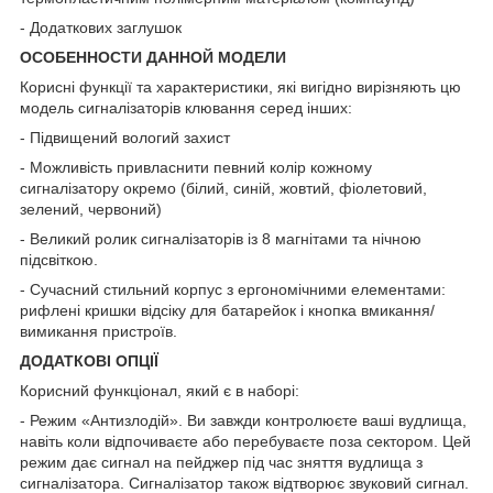
- Додаткових заглушок
ОСОБЕННОСТИ ДАННОЙ МОДЕЛИ
Корисні функції та характеристики, які вигідно вирізняють цю
модель сигналізаторів клювання серед інших:
- Підвищений вологий захист
- Можливість привласнити певний колір кожному
сигналізатору окремо (білий, синій, жовтий, фіолетовий,
зелений, червоний)
- Великий ролик сигналізаторів із 8 магнітами та нічною
підсвіткою.
- Сучасний стильний корпус з ергономічними елементами:
рифлені кришки відсіку для батарейок і кнопка вмикання/
вимикання пристроїв.
ДОДАТКОВІ ОПЦІЇ
Корисний функціонал, який є в наборі:
- Режим «Антизлодій». Ви завжди контролюєте ваші вудлища,
навіть коли відпочиваєте або перебуваєте поза сектором. Цей
режим дає сигнал на пейджер під час зняття вудлища з
сигналізатора. Сигналізатор також відтворює звуковий сигнал.