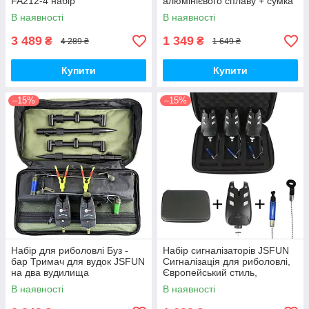
FA212-4 набір
алюмінієвого сплаву + сумка
В наявності
В наявності
3 489
1 349
₴
₴
4 289 ₴
1 649 ₴
Купити
Купити
–15%
–15%
Набір для риболовлі Буз -
Набір сигналізаторів JSFUN
бар Тримач для вудок JSFUN
Сигналізація для риболовлі,
на два вудилища
Європейський стиль,
+сигналізатори + сумка
3+3+Коробка
В наявності
В наявності