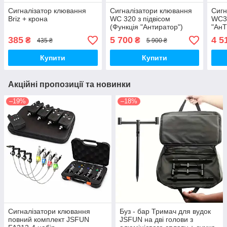
Сигналізатор клювання
Сигналізатори клювання
Сигн
Briz + крона
WC 320 з підвісом
WC32
(Функція "Антиратор")
"Ан
385
5 700
4 5
₴
₴
435 ₴
5 900 ₴
Купити
Купити
Акційні пропозиції та новинки
–19%
–18%
Сигналізатори клювання
Буз - бар Тримач для вудок
повний комплект JSFUN
JSFUN на дві голови з