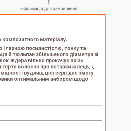
Інформація для замовлення
го композитного матеріалу.
і гарною посилистістю, тонку та
ьця й тюльпан збільшеного діаметра зі
шок лідера вільно прокачує крізь
ертя волосіні про вставки кілець, і,
іцності вудлищ цієї серії дає змогу
оповики оптимальним вибором щодо