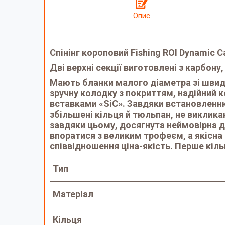
Опис
Спінінг короповий Fishing ROI Dynamic Ca
Дві верхні секції виготовлені з карбону
Мають бланки малого діаметра зі швид
зручну колодку з покриттям, надійний 
вставками «SiC». Завдяки встановленню 
збільшені кільця й тюльпан, не виклика
завдяки цьому, досягнута неймовірна да
впоратися з великим трофеєм, а якісн
співвідношення ціна-якість. Перше кіл
Тип
Матеріал
Кільця