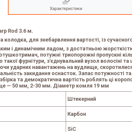
Характеристики
rp Rod 3.6 м.
, а колодка, для знебарвлення вартості, із сучасно
ким і динамічним ладом, з достатньою жорсткістю 
котушкотримач, потужні триопорожні пропускні кіл
такої фурнітури, з'єднувальний вузол волосіні та 
ючи ударних навантажень на вудлище, скоротилися т
льність закидання оснасток. Запас потужності та м
а збірка та демократична вартість роблять ці кор
ьце — 50 мм, 2-30 мм. Діаметр комля 19 мм
Штекерний
Карбон
SiC