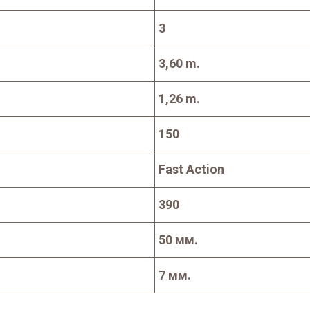
3
3,60 m.
1,26 m.
150
Fast Action
390
50 мм.
7 мм.