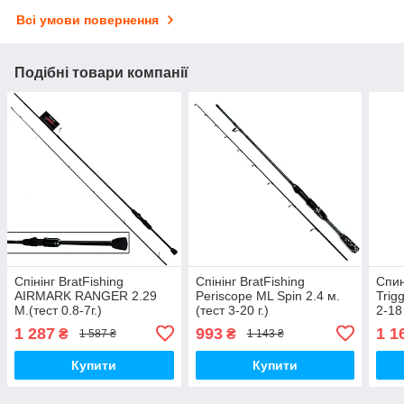
Всі умови повернення
Подібні товари компанії
Спінінг BratFishing
Спінінг BratFishing
Спин
AIRMARK RANGER 2.29
Periscope ML Spin 2.4 м.
Trigg
М.(тест 0.8-7г.)
(тест 3-20 г.)
2-18 
1 287
993
1 1
₴
₴
1 587 ₴
1 143 ₴
Купити
Купити