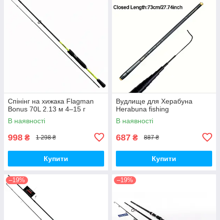
Спінінг на хижака Flagman
Вудлище для Херабуна
Bonus 70L 2.13 м 4–15 г
Herabuna fishing
В наявності
В наявності
998
687
₴
₴
1 298 ₴
887 ₴
Купити
Купити
–19%
–19%