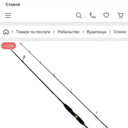
Ставок
Товари та послуги
Рибальство
Вудилища
Спінінг
–11%