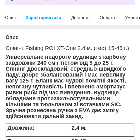
Опис
Характеристики
Доставка
Оплата
Умови 
Опис
Спінінг Fishing ROI XT-One 2.4 м. (тест 15-45 г.)
Універсальне недороге вудлище з карбону
завдовжки 240 см і тістом від 5 до 25 г.
Спінінг двоскладовий, середньо-швидкого
ладу, добре збалансований і має невелику
вагу 125 г. Бланк має чудові помітні якості,
непогану чутливість і впевнено амортизує
ривки риби під час виведення. Вудлище
обладнане протизахльостувальними
кільцями та тюльпаном зі вставками SIC.
Зручна рознесена ручка з EVA дає змогу
здійснювати дальній закид.
Довжина:
2.4 м.