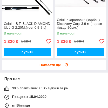
Спінінг короповий (карбон)
Спінінг B.F. BLACK DIAMOND
Discovery Carp 3.9 м.(перше
UL JIG 2.20M.(тест 0.5-8 г.)
кільце 50мм.)
В наявності
В наявності
1 320
1 336
₴
₴
1 620 ₴
1 636 ₴
Купити
Купити
Показати ще
Про нас
98% позитивних з 135 відгуків за рік
Працює з 15.04.2020
м. Вінниця