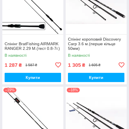
Спінінг короповий Discovery
Спінінг BratFishing AIRMARK
Carp 3.6 м.(перше кільце
RANGER 2.29 М.(тест 0.8-7г.)
50мм)
В наявності
В наявності
1 287
1 305
₴
₴
1 587 ₴
1 605 ₴
Купити
Купити
–19%
–18%