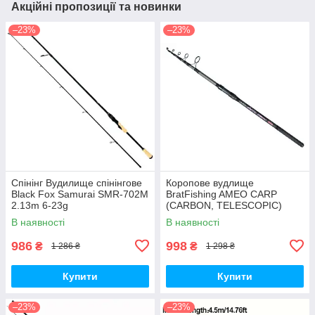
Акційні пропозиції та новинки
–23%
–23%
Спінінг Вудилище спінінгове
Коропове вудлище
Black Fox Samurai SMR-702M
BratFishing AMEO CARP
2.13m 6-23g
(CARBON, TELESCOPIC)
3.00 m / 120-220 g.
В наявності
В наявності
986
998
₴
₴
1 286 ₴
1 298 ₴
Купити
Купити
–23%
–23%