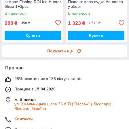
зимове Fishing ROI Ice Hunter
Плюс зимова вудка Aquatech
65см 1+3pcs
у зборі
В наявності
В наявності
288
1 323
₴
₴
358 ₴
1 573 ₴
Купити
Купити
Показати ще
Про нас
98% позитивних з 136 відгуків за рік
Працює з 15.04.2020
м. Вінниця
ул. Хмельницьке шосе 75 б ТЦ"Пассаж" ( Лісопарк),
Вінниця, Україна
Контакти