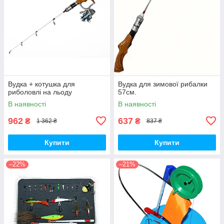
Вудка + котушка для
Вудка для зимової рибалки
риболовлі на льоду
57см.
В наявності
В наявності
962
637
₴
₴
1 362 ₴
837 ₴
Купити
Купити
–22%
–21%