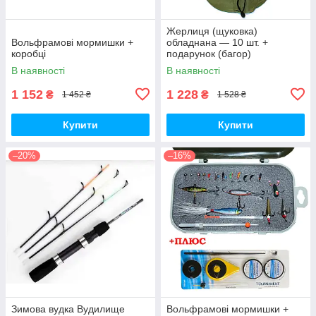
Жерлиця (щуковка)
Вольфрамові мормишки +
обладнана — 10 шт. +
коробці
подарунок (багор)
В наявності
В наявності
1 152
1 228
₴
₴
1 452 ₴
1 528 ₴
Купити
Купити
–20%
–16%
Зимова вудка Вудилище
Вольфрамові мормишки +