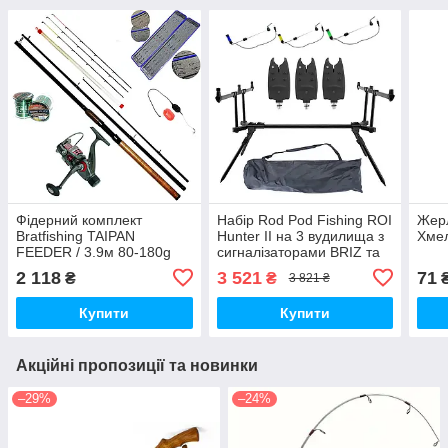
Фідерний комплект
Набір Rod Pod Fishing ROI
Жерл
Bratfishing TAIPAN
Hunter II на 3 вудилища з
Хме
FEEDER / 3.9м 80-180g
сигналізаторами BRIZ та
свінгерами на планці
2 118
3 521
71
₴
₴
3 821 ₴
Купити
Купити
Акційні пропозиції та новинки
–29%
–24%