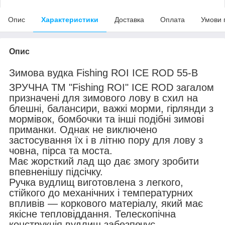
Опис
Характеристики
Доставка
Оплата
Умови 
Опис
Зимова вудка Fishing ROI ICE ROD 55-B
ЗРУЧНА ТМ "Fishing ROI" ICE ROD загалом
призначені для зимового лову в схил на
блешні, балансири, важкі морми, гірлянди з
мормівок, бомбочки та інші подібні зимові
приманки. Однак не виключено
застосування їх і в літню пору для лову з
човна, пірса та моста.
Має жорсткий лад що дає змогу зробити
впевненішу підсічку.
Ручка вудлищ виготовлена з легкого,
стійкого до механічних і температурних
впливів — коркового матеріалу, який має
якісне тепловіддання. Телескопічна
конструкція вудлищ забезпечує