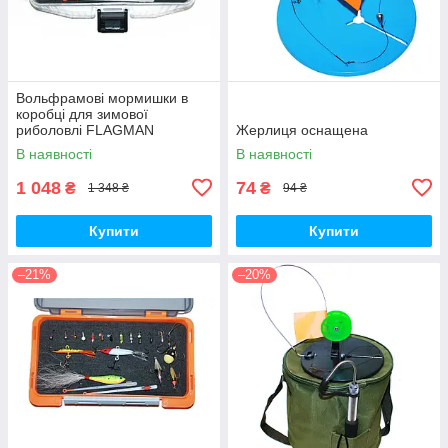
Вольфрамові мормишки в
коробці для зимової
риболовлі FLAGMAN
Жерлиця оснащена
В наявності
В наявності
1 048
74
₴
₴
1 348 ₴
94 ₴
Купити
Купити
–21%
–20%