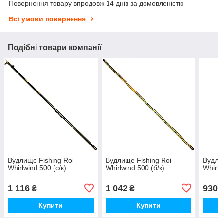
Повернення товару впродовж 14 днів за домовленістю
Всі умови повернення
Подібні товари компанії
Вудлище Fishing Roi
Вудлище Fishing Roi
Вудл
Whirlwind 500 (с/к)
Whirlwind 500 (б/к)
Whir
1 116
1 042
930
₴
₴
Купити
Купити