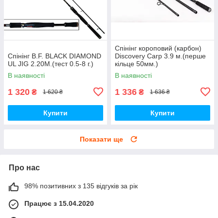
Спінінг короповий (карбон)
Спінінг B.F. BLACK DIAMOND
Discovery Carp 3.9 м.(перше
UL JIG 2.20M.(тест 0.5-8 г.)
кільце 50мм.)
В наявності
В наявності
1 320
1 336
₴
₴
1 620 ₴
1 636 ₴
Купити
Купити
Показати ще
Про нас
98% позитивних з 135 відгуків за рік
Працює з 15.04.2020