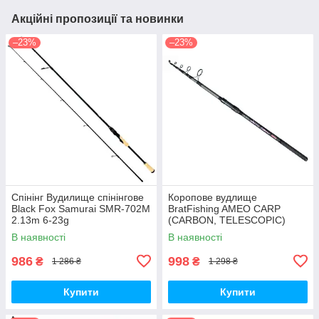
Акційні пропозиції та новинки
–23%
–23%
Спінінг Вудилище спінінгове
Коропове вудлище
Black Fox Samurai SMR-702M
BratFishing AMEO CARP
2.13m 6-23g
(CARBON, TELESCOPIC)
3.00 m / 120-220 g.
В наявності
В наявності
986
998
₴
₴
1 286 ₴
1 298 ₴
Купити
Купити