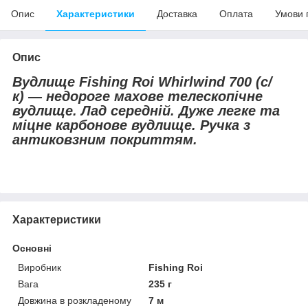
Опис
Характеристики
Доставка
Оплата
Умови 
Опис
Вудлище Fishing Roi Whirlwind 700 (с/
к) — недороге махове телескопічне
вудлище. Лад середній. Дуже легке та
міцне карбонове вудлище. Ручка з
антиковзним покриттям.
Характеристики
Основні
Виробник
Fishing Roi
Вага
235 г
Довжина в розкладеному
7 м