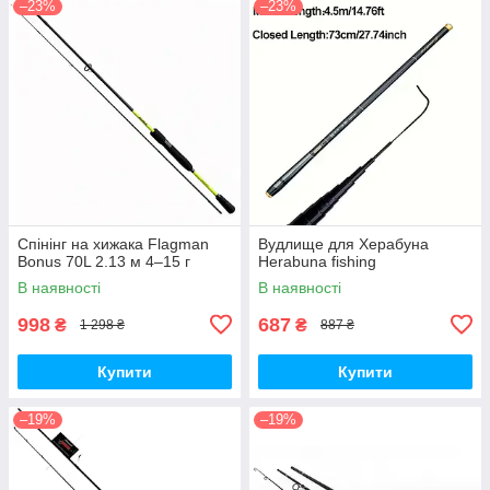
–23%
–23%
Спінінг на хижака Flagman
Вудлище для Херабуна
Bonus 70L 2.13 м 4–15 г
Herabuna fishing
В наявності
В наявності
998
687
₴
₴
1 298 ₴
887 ₴
Купити
Купити
–19%
–19%