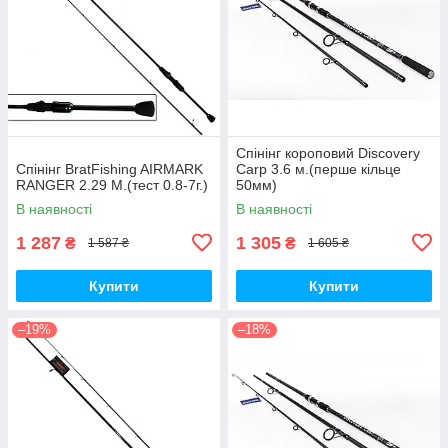
Спінінг короповий Discovery
Спінінг BratFishing AIRMARK
Carp 3.6 м.(перше кільце
RANGER 2.29 М.(тест 0.8-7г.)
50мм)
В наявності
В наявності
1 287
1 305
₴
₴
1 587 ₴
1 605 ₴
Купити
Купити
–19%
–18%