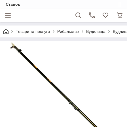
Ставок
Товари та послуги
Рибальство
Вудилища
Вудлище