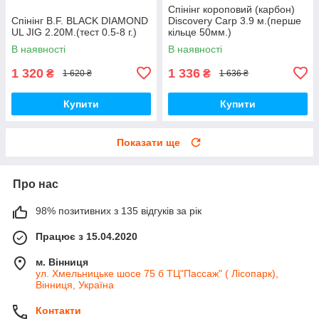
Спінінг короповий (карбон)
Спінінг B.F. BLACK DIAMOND
Discovery Carp 3.9 м.(перше
UL JIG 2.20M.(тест 0.5-8 г.)
кільце 50мм.)
В наявності
В наявності
1 320
1 336
₴
₴
1 620 ₴
1 636 ₴
Купити
Купити
Показати ще
Про нас
98% позитивних з 135 відгуків за рік
Працює з 15.04.2020
м. Вінниця
ул. Хмельницьке шосе 75 б ТЦ"Пассаж" ( Лісопарк),
Вінниця, Україна
Контакти