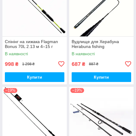
Спінінг на хижака Flagman
Вудлище для Херабуна
Bonus 70L 2.13 м 4–15 г
Herabuna fishing
В наявності
В наявності
998
687
₴
₴
1 298 ₴
887 ₴
Купити
Купити
–19%
–19%