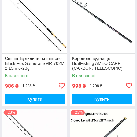
Спінінг Вудилище спінінгове
Коропове вудлище
Black Fox Samurai SMR-702M
BratFishing AMEO CARP
2.13m 6-23g
(CARBON, TELESCOPIC)
3.00 m / 120-220 g.
В наявності
В наявності
986
998
₴
₴
1 286 ₴
1 298 ₴
Купити
Купити
–23%
–23%