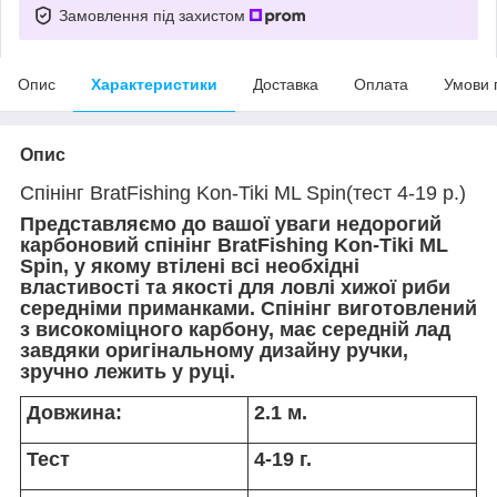
Замовлення під захистом
Опис
Характеристики
Доставка
Оплата
Умови 
Опис
Спінінг BratFishing Kon-Tiki ML Spin(тест 4-19 р.)
Представляємо до вашої уваги недорогий
карбоновий спінінг BratFishing Kon-Tiki ML
Spin, у якому втілені всі необхідні
властивості та якості для ловлі хижої риби
середніми приманками. Спінінг виготовлений
з високоміцного карбону, має середній лад
завдяки оригінальному дизайну ручки,
зручно лежить у руці.
Довжина:
2.1 м.
Тест
4-19 г.