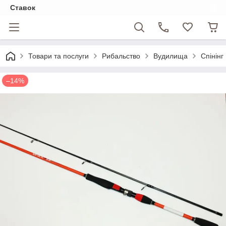
Ставок
Товари та послуги
Рибальство
Вудилища
Спінінг 
–14%