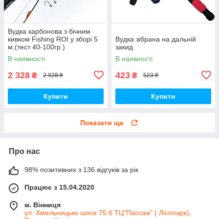
Вудка карбонова з бічним
кивком Fishing ROI у зборі 5
Вудка зібрана на дальній
м.(тест 40-100гр.)
закид
В наявності
В наявності
2 328
423
₴
₴
2 928 ₴
523 ₴
Купити
Купити
Показати ще
Про нас
98% позитивних з 136 відгуків за рік
Працює з 15.04.2020
м. Вінниця
ул. Хмельницьке шосе 75 б ТЦ"Пассаж" ( Лісопарк),