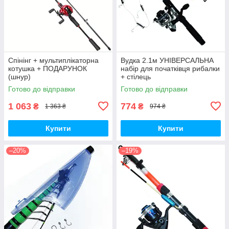
Спінінг + мультиплікаторна
Вудка 2.1м УНІВЕРСАЛЬНА
котушка + ПОДАРУНОК
набір для початківця рибалки
(шнур)
+ стілець
Готово до відправки
Готово до відправки
1 063
774
₴
₴
1 363 ₴
974 ₴
Купити
Купити
–20%
–19%