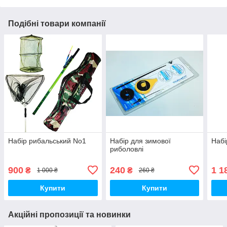
Подібні товари компанії
Набір рибальський No1
Набір для зимової
Набі
риболовлі
900
240
1 1
₴
₴
1 000 ₴
260 ₴
Купити
Купити
Акційні пропозиції та новинки