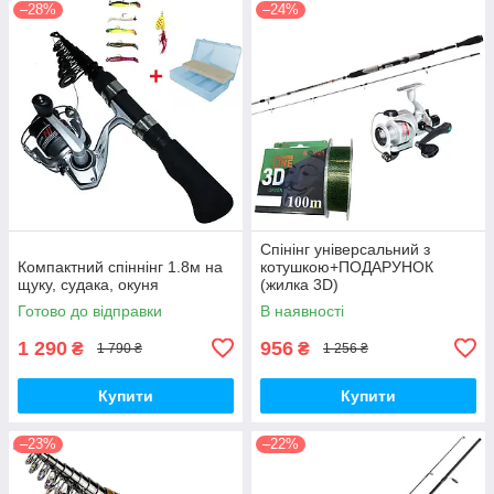
–28%
–24%
Спінінг універсальний з
Компактний спіннінг 1.8м на
котушкою+ПОДАРУНОК
щуку, судака, окуня
(жилка 3D)
Готово до відправки
В наявності
1 290
956
₴
₴
1 790 ₴
1 256 ₴
Купити
Купити
–23%
–22%