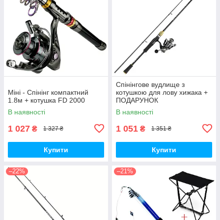
Спінінгове вудлище з
Міні - Спінінг компактний
котушкою для лову хижака +
1.8м + котушка FD 2000
ПОДАРУНОК
В наявності
В наявності
1 027
1 051
₴
₴
1 327 ₴
1 351 ₴
Купити
Купити
–22%
–21%