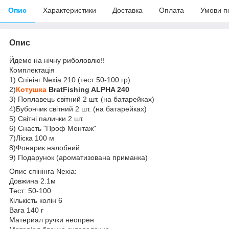
Опис
Характеристики
Доставка
Оплата
Умови п
Опис
Йдемо на нічну риболовлю!!
Комплектація
1) Спінінг Nexia 210 (тест 50-100 гр)
2)
Котушка
BratFishing ALPHA 240
3) Поплавець світний 2 шт. (на батарейках)
4)Бубончик світний 2 шт. (на батарейках)
5) Світні палички 2 шт.
6) Снасть "Проф Монтаж"
7)Ліска 100 м
8)Фонарик налобний
9) Подарунок (ароматизована приманка)
Опис спінінга Nexia:
Довжина 2.1м
Тест: 50-100
Кількість колін 6
Вага 140 г
Материал ручки неопрен