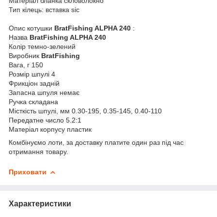
Матеріал бланка скловолокно
Тип кілець: вставка sic
Опис котушки
BratFishing ALPHA 240
:
Назва
BratFishing ALPHA 240
Колір темно-зелений
Виробник
BratFishing
Вага, г 150
Розмір шпулі 4
Фрикціон задній
Запасна шпуля немає
Ручка складана
Місткість шпулі, мм 0.30-195, 0.35-145, 0.40-110
Передатне число 5.2:1
Матеріал корпусу пластик
Комбінуємо лоти, за доставку платите один раз під час
отримання товару.
Приховати
Характеристики