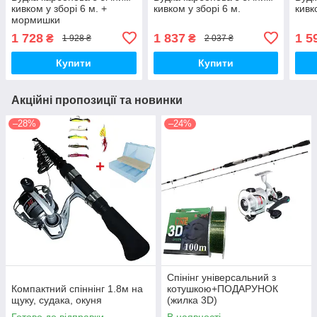
кивком у зборі 6 м. +
кивком у зборі 6 м.
кивк
мормишки
1 728
1 837
1 5
₴
₴
1 928 ₴
2 037 ₴
Купити
Купити
Акційні пропозиції та новинки
–28%
–24%
Спінінг універсальний з
Компактний спіннінг 1.8м на
котушкою+ПОДАРУНОК
щуку, судака, окуня
(жилка 3D)
Готово до відправки
В наявності