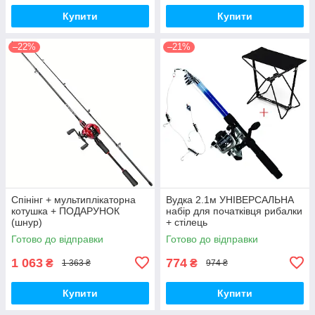
Купити
Купити
–22%
–21%
Спінінг + мультиплікаторна
Вудка 2.1м УНІВЕРСАЛЬНА
котушка + ПОДАРУНОК
набір для початківця рибалки
(шнур)
+ стілець
Готово до відправки
Готово до відправки
1 063
774
₴
₴
1 363 ₴
974 ₴
Купити
Купити