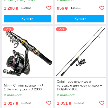
1 290
956
₴
₴
1 790 ₴
1 256 ₴
Купити
Купити
–23%
–22%
Спінінгове вудлище з
Міні - Спінінг компактний
котушкою для лову хижака +
1.8м + котушка FD 2000
ПОДАРУНОК
В наявності
В наявності
1 027
1 051
₴
₴
1 327 ₴
1 351 ₴