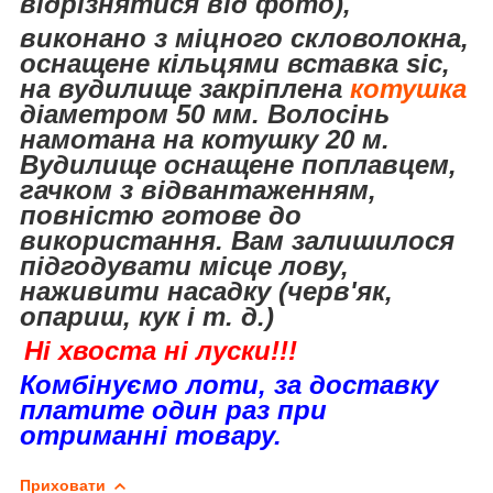
відрізнятися від фото),
виконано
з міцного скловолокна,
оснащене кільцями вставка sic,
на вудилище закріплена
котушка
діаметром 50 мм.
Волосінь
намотана на котушку 20 м.
Вудилище оснащене поплавцем,
гачком з відвантаженням,
повністю готове до
використання. Вам залишилося
підгодувати місце лову,
наживити насадку (черв'як,
опариш, кук і т. д.)
Ні хвоста ні луски!!!
Комбінуємо лоти, за доставку
платите один раз при
отриманні товару.
Приховати