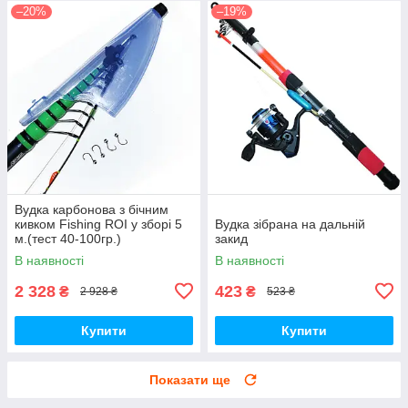
–20%
–19%
Вудка карбонова з бічним
кивком Fishing ROI у зборі 5
Вудка зібрана на дальній
м.(тест 40-100гр.)
закид
В наявності
В наявності
2 328
423
₴
₴
2 928 ₴
523 ₴
Купити
Купити
Показати ще