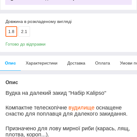
Довжина в розкладеному вигляді
1.8
2.1
Готово до відправки
Опис
Характеристики
Доставка
Оплата
Умови п
Опис
Вудка на далекий закид "Набір Kalipso"
Компактне телескопічне
вудилище
оснащене
снастю для поплавця для далекого закидання.
Призначено для лову мирної риби (карась, лящ,
плотва, короп...).