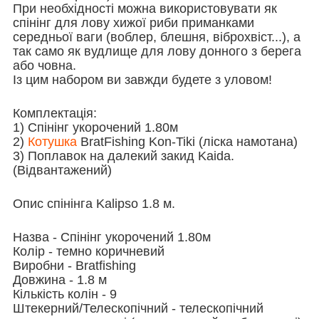
При необхідності можна використовувати як
спінінг для лову хижої риби приманками
середньої ваги (воблер, блешня, віброхвіст...), а
так само як вудлище для лову донного з берега
або човна.
Із цим набором ви завжди будете з уловом!
Комплектація:
1) Спінінг укорочений 1.80м
2)
Котушка
BratFishing Kon-Tiki (ліска намотана)
3) Поплавок на далекий закид Kaida.
(Відвантажений)
Опис спінінга Kalipso 1.8 м.
Назва - Спінінг укорочений 1.80м
Колір - темно коричневий
Виробни - Bratfishing
Довжина - 1.8 м
Кількість колін - 9
Штекерний/Телескопічний - телескопічний