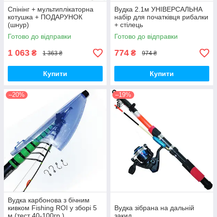
Спінінг + мультиплікаторна
Вудка 2.1м УНІВЕРСАЛЬНА
котушка + ПОДАРУНОК
набір для початківця рибалки
(шнур)
+ стілець
Готово до відправки
Готово до відправки
1 063
774
₴
₴
1 363 ₴
974 ₴
Купити
Купити
–20%
–19%
Вудка карбонова з бічним
кивком Fishing ROI у зборі 5
Вудка зібрана на дальній
м.(тест 40-100гр.)
закид