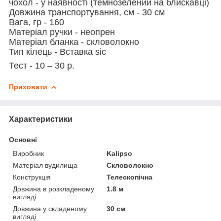
чохол - у наявності (темнозелений на блискавці)
Довжина транспортування, см - 30 см
Вага, гр - 160
Матеріал ручки - неопрен
Матеріал бланка - скловолокно
Тип кілець -
Вставка sic
Тест -
10 – 30 р.
Приховати
Характеристики
Основні
Виробник
Kalipso
Матеріал вудилища
Скловолокно
Конструкція
Телескопічна
Довжина в розкладеному
1.8 м
вигляді
Довжина у складеному
30 см
вигляді