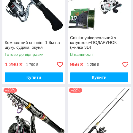
Спінінг універсальний з
Компактний спіннінг 1.8м на
котушкою+ПОДАРУНОК
щуку, судака, окуня
(жилка 3D)
Готово до відправки
В наявності
1 290
956
₴
₴
1 790 ₴
1 256 ₴
Купити
Купити
–23%
–22%