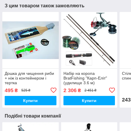
З цим товаром також замовляють
Дошка для чищення риби
Набір на коропа
Стіл
+ ніж із контейнером і
BratFishing "Карп-Еліт"
спи
тертка
(удилище 3.6 м)
495
2 306
₴
₴
525 ₴
2 451 ₴
243
Купити
Купити
Подібні товари компанії