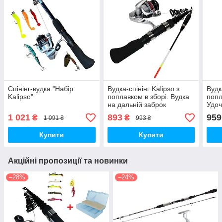
Спінінг-вудка "Набір
Вудка-спінінг Kalipso з
Вудк
Kalipso"
поплавком в зборі. Вудка
попл
на дальній заброк
Удоч
(Nitr
1 021
893
959
₴
₴
1 091 ₴
993 ₴
Купити
Купити
Акційні пропозиції та новинки
–28%
–24%