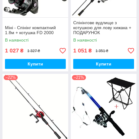
Спінінгове вудлище з
Міні - Спінінг компактний
котушкою для лову хижака +
1.8м + котушка FD 2000
ПОДАРУНОК
В наявності
В наявності
1 027
1 051
₴
₴
1 327 ₴
1 351 ₴
Купити
Купити
–22%
–21%