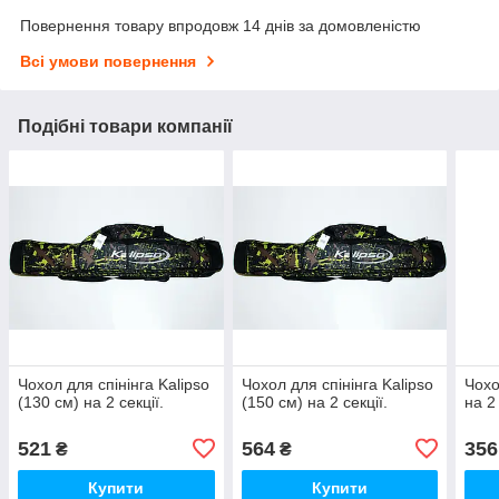
Повернення товару впродовж 14 днів за домовленістю
Всі умови повернення
Подібні товари компанії
Чохол для спінінга Kalipso
Чохол для спінінга Kalipso
Чохо
(130 см) на 2 секції.
(150 см) на 2 секції.
на 2 
521
564
356
₴
₴
Купити
Купити