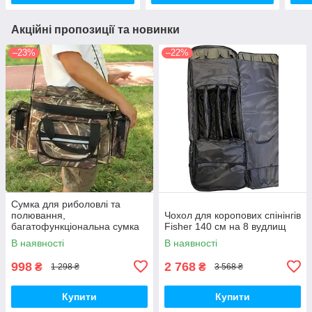
Акційні пропозиції та новинки
–23%
–22%
Сумка для риболовлі та
полювання,
Чохол для коропових спінінгів
багатофункціональна сумка
Fisher 140 см на 8 вудлищ
органайзер
В наявності
В наявності
998
2 768
₴
₴
1 298 ₴
3 568 ₴
Купити
Купити