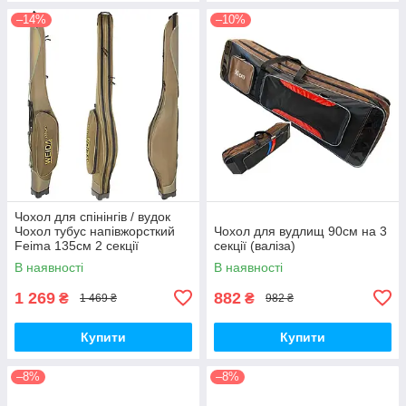
–14%
–10%
Чохол для спінінгів / вудок
Чохол тубус напівжорсткий
Чохол для вудлищ 90см на 3
Feima 135см 2 секції
секції (валіза)
В наявності
В наявності
1 269
882
₴
₴
1 469 ₴
982 ₴
Купити
Купити
–8%
–8%