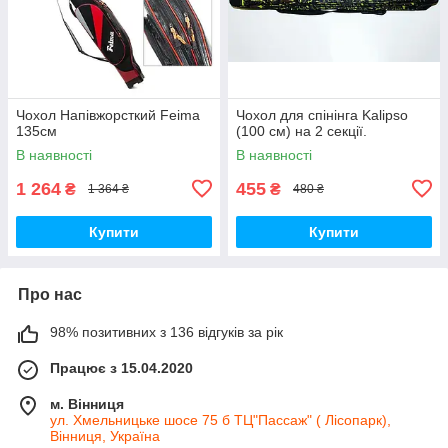
Чохол Напівжорсткий Feima
Чохол для спінінга Kalipso
135см
(100 см) на 2 секції.
В наявності
В наявності
1 264
455
₴
₴
1 364 ₴
480 ₴
Купити
Купити
Про нас
98% позитивних з 136 відгуків за рік
Працює з 15.04.2020
м. Вінниця
ул. Хмельницьке шосе 75 б ТЦ"Пассаж" ( Лісопарк),
Вінниця, Україна