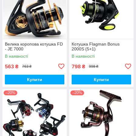
Велика коропова котушка FD
Котушка Flagman Bonus
- JE 7000
2000S (5+1)
В наявності
В наявності
563
798
₴
₴
763 ₴
998 ₴
Купити
Купити
–20%
–20%