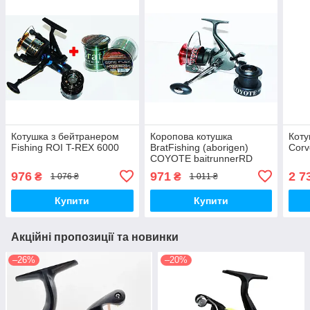
Котушка з бейтранером
Коропова котушка
Коту
Fishing ROI T-REX 6000
BratFishing (aborigen)
Corv
COYOTE baitrunnerRD
5000 (3+1)
976
971
2 7
₴
₴
1 076 ₴
1 011 ₴
Купити
Купити
Акційні пропозиції та новинки
–26%
–20%