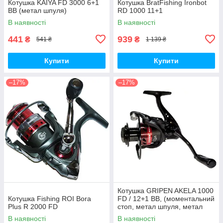
Котушка KAIYA FD 3000 6+1
Котушка BratFishing Ironbot
BB (метал шпуля)
RD 1000 11+1
В наявності
В наявності
441
939
₴
₴
541 ₴
1 139 ₴
Купити
Купити
–17%
–17%
Котушка GRIPEN AKELA 1000
Котушка Fishing ROI Bora
FD / 12+1 BB, (моментальний
Plus R 2000 FD
стоп, метал шпуля, метал
ручка)
В наявності
В наявності