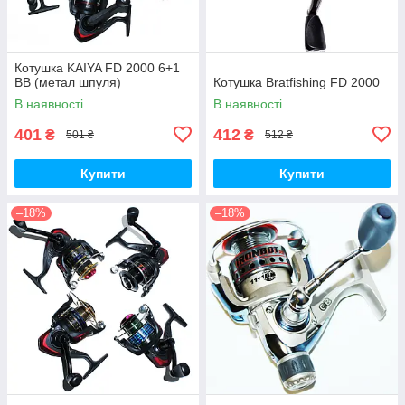
Котушка KAIYA FD 2000 6+1
BB (метал шпуля)
Котушка Bratfishing FD 2000
В наявності
В наявності
401
412
₴
₴
501 ₴
512 ₴
Купити
Купити
–18%
–18%