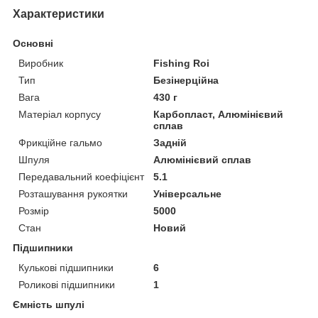
Характеристики
Основні
Виробник
Fishing Roi
Тип
Безінерційна
Вага
430 г
Матеріал корпусу
Карбопласт, Алюмінієвий
сплав
Фрикційне гальмо
Задній
Шпуля
Алюмінієвий сплав
Передавальний коефіцієнт
5.1
Розташування рукоятки
Універсальне
Розмір
5000
Стан
Новий
Підшипники
Кулькові підшипники
6
Роликові підшипники
1
Ємність шпулі