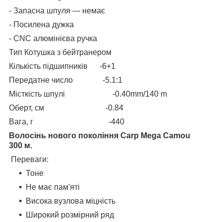
- Запасна шпуля — немає
- Посилена дужка
- CNC алюмінієва ручка
Тип Котушка з бейтранером
Кількість підшипників -6+1
Передатне число -5.1:1
Місткість шпулі -0.40mm/140 m
Оберт, см -0.84
Вага, г -440
Волосінь нового покоління Carp Mega Camou
300 м.
Переваги:
Тоне
Не має пам'яті
Висока вузлова міцність
Широкий розмірний ряд