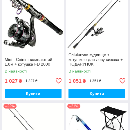
Спінінгове вудлище з
Міні - Спінінг компактний
котушкою для лову хижака +
1.8м + котушка FD 2000
ПОДАРУНОК
В наявності
В наявності
1 027
1 051
₴
₴
1 327 ₴
1 351 ₴
Купити
Купити
–22%
–21%