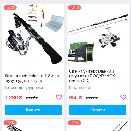
–28%
–24%
Спінінг універсальний з
Компактний спіннінг 1.8м на
котушкою+ПОДАРУНОК
щуку, судака, окуня
(жилка 3D)
Готово до відправки
В наявності
1 290
956
₴
₴
1 790 ₴
1 256 ₴
Купити
Купити
–23%
–22%