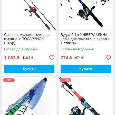
Спінінг + мультиплікаторна
Вудка 2.1м УНІВЕРСАЛЬНА
котушка + ПОДАРУНОК
набір для початківця рибалки
(шнур)
+ стілець
Готово до відправки
Готово до відправки
1 063
774
₴
₴
1 363 ₴
974 ₴
Купити
Купити
–20%
–19%