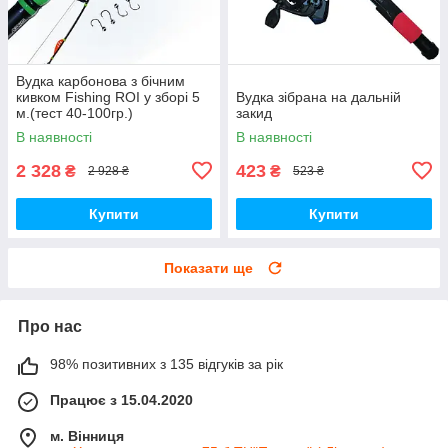
Вудка карбонова з бічним
кивком Fishing ROI у зборі 5
Вудка зібрана на дальній
м.(тест 40-100гр.)
закид
В наявності
В наявності
2 328
423
₴
₴
2 928 ₴
523 ₴
Купити
Купити
Показати ще
Про нас
98% позитивних з 135 відгуків за рік
Працює з 15.04.2020
м. Вінниця