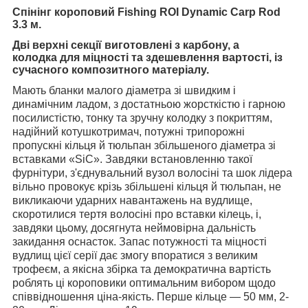
Спінінг короповий Fishing ROI Dynamic Carp Rod
3.3 м.
Дві верхні секції виготовлені з карбону, а
колодка для міцності та здешевлення вартості, із
сучасного композитного матеріалу.
Мають бланки малого діаметра зі швидким і
динамічним ладом, з достатньою жорсткістю і гарною
посилистістю, тонку та зручну колодку з покриттям,
надійний котушкотримач, потужні трипорожні
пропускні кільця й тюльпан збільшеного діаметра зі
вставками «SiC». Завдяки встановленню такої
фурнітури, з'єднувальний вузол волосіні та шок лідера
вільно провокує крізь збільшені кільця й тюльпан, не
викликаючи ударних навантажень на вудлище,
скоротилися тертя волосіні про вставки кілець, і,
завдяки цьому, досягнута неймовірна дальність
закидання оснасток. Запас потужності та міцності
вудлищ цієї серії дає змогу впоратися з великим
трофеєм, а якісна збірка та демократична вартість
роблять ці короповики оптимальним вибором щодо
співвідношення ціна-якість. Перше кільце — 50 мм, 2-