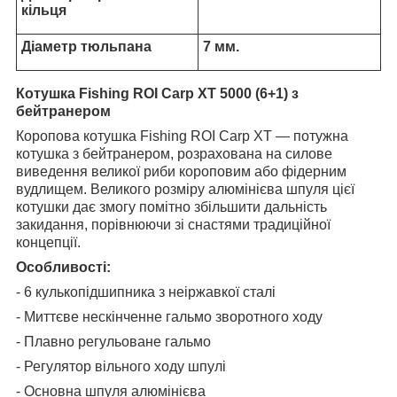
кільця
Діаметр тюльпана
7 мм.
Котушка Fishing ROI Carp XT 5000 (6+1) з
бейтранером
Коропова котушка Fishing ROI Carp XT — потужна
котушка з бейтранером, розрахована на силове
виведення великої риби короповим або фідерним
вудлищем. Великого розміру алюмінієва шпуля цієї
котушки дає змогу помітно збільшити дальність
закидання, порівнюючи зі снастями традиційної
концепції.
Особливості:
- 6 кулькопідшипника з неіржавкої сталі
- Миттєве нескінченне гальмо зворотного ходу
- Плавно регульоване гальмо
- Регулятор вільного ходу шпулі
- Основна шпуля алюмінієва