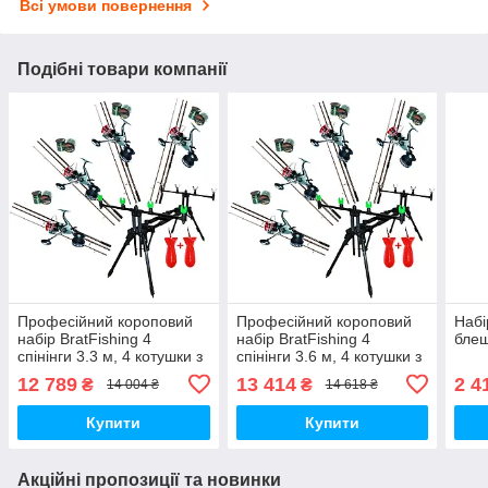
Всі умови повернення
Подібні товари компанії
Професійний короповий
Професійний короповий
Набі
набір BratFishing 4
набір BratFishing 4
блеш
спінінги 3.3 м, 4 котушки з
спінінги 3.6 м, 4 котушки з
бейтранером, 4 волосіні,
бейтранером, 4 волосіні,
12 789
13 414
2 4
₴
₴
14 004 ₴
14 618 ₴
род-под
род-под
Купити
Купити
Акційні пропозиції та новинки