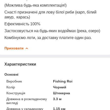
(Можлива будь-яка комплектація!)
Снасті призначені для лову білої риби (карп, білий
амур, карась)
Ефективність 100%
Застосовується на будь-яких водоймах (река, озеро)
Комбінуємо лоти, за доставку платите один раз.
Приховати
Характеристики
Основні
Виробник
Fishing Roi
Колір
Чорний
Конструкція
Штекерна
Довжина в розкладеному
3.3 м
вигляді
Довжина у складеному
1.15 см