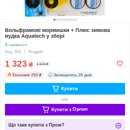
Вольфрамові мормишки + Плюс зимова
вудка Aquatech у зборі
В наявності
Код: 350
Роздріб
1 323
₴
1 573 ₴
Економія
250 ₴
Залишилось
26 днів
Купити
або
Купити з
Що таке купити з Пром?