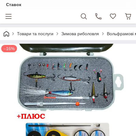
Ставок
Товари та послуги
Зимова риболовля
Вольфрамові м
–16%