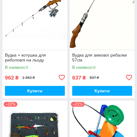
Вудка + котушка для
Вудка для зимової рибалки
риболовлі на льоду
57см.
В наявності
В наявності
962
637
₴
₴
1 362 ₴
837 ₴
Купити
Купити
–22%
–21%