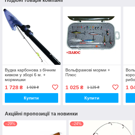
Подібні товари компанії
Вудка карбонова з бічним
Вольфрамові морми +
Вол
кивком у зборі 6 м. +
Плюс
коро
мормишки
риб
1 728
1 025
1 0
₴
₴
1 928 ₴
1 125 ₴
Купити
Купити
Акційні пропозиції та новинки
–29%
–24%