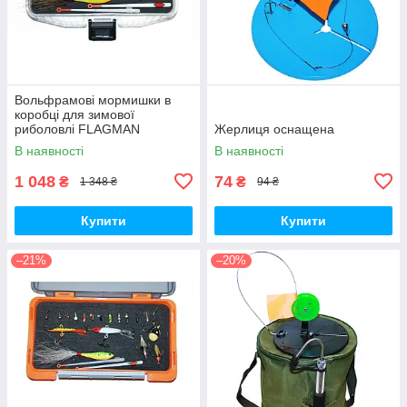
Вольфрамові мормишки в
коробці для зимової
риболовлі FLAGMAN
Жерлиця оснащена
В наявності
В наявності
1 048
74
₴
₴
1 348 ₴
94 ₴
Купити
Купити
–21%
–20%