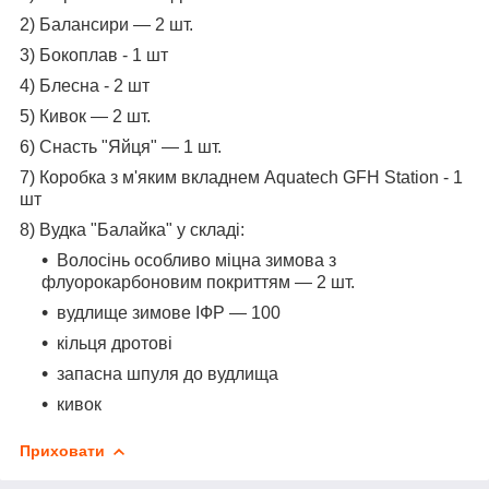
2) Балансири — 2 шт.
3) Бокоплав - 1 шт
4) Блесна - 2 шт
5) Кивок — 2 шт.
6) Снасть "Яйця" — 1 шт.
7) Коробка з м'яким вкладнем Aquatech GFH Station - 1
шт
8) Вудка "Балайка" у складі:
Волосінь особливо міцна зимова з
флуорокарбоновим покриттям — 2 шт.
вудлище зимове ІФР — 100
кільця дротові
запасна шпуля до вудлища
кивок
Приховати