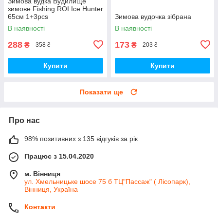
Зимова вудка Вудилище
зимове Fishing ROI Ice Hunter
65см 1+3pcs
Зимова вудочка зібрана
В наявності
В наявності
288
173
₴
₴
358 ₴
203 ₴
Купити
Купити
Показати ще
Про нас
98% позитивних з 135 відгуків за рік
Працює з 15.04.2020
м. Вінниця
ул. Хмельницьке шосе 75 б ТЦ"Пассаж" ( Лісопарк),
Вінниця, Україна
Контакти