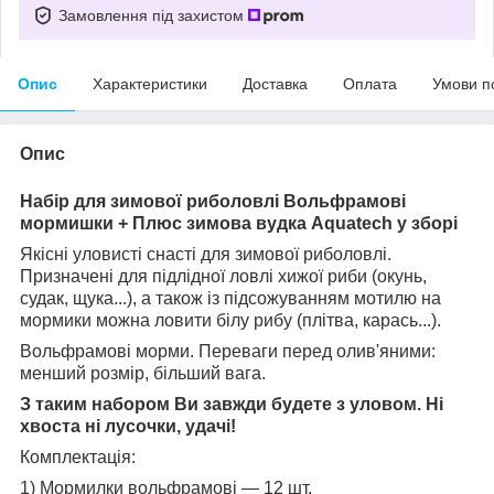
Замовлення під захистом
Опис
Характеристики
Доставка
Оплата
Умови п
Опис
Набір для зимової риболовлі Вольфрамові
мормишки + Плюс зимова вудка Aquatech у зборі
Якісні уловисті снасті для зимової риболовлі.
Призначені для підлідної ловлі хижої риби (окунь,
судак, щука...), а також із підсожуванням мотилю на
мормики можна ловити білу рибу (плітва, карась...).
Вольфрамові морми. Переваги перед олив'яними:
менший розмір, більший вага.
З таким набором Ви завжди будете з уловом. Ні
хвоста ні лусочки, удачі!
Комплектація:
1) Мормилки вольфрамові — 12 шт.