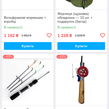
Жерлиця (щуковка)
Вольфрамові мормишки +
обладнана — 10 шт. +
коробці
подарунок (багор)
В наявності
В наявності
1 152
1 228
₴
₴
1 452 ₴
1 528 ₴
Купити
Купити
–20%
–15%