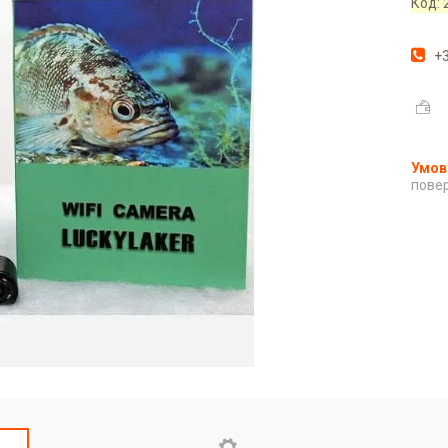
Код:
+3
повер