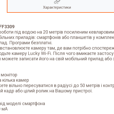
Характеристики
 FF3309
роботи під водою на 20 метрів посиленим кевларовими 
ільних приладів: смартфонів або планшетів у комплект
илад. Програми безплатні.
ю, встановлюєте камеру там, де вам потрібно спостер
одьте камеру Lucky Wi-Fi. Після чого вмикаєте застос
я можете записати його на свій мобільний прилад або 
 монітор
 кілька камер
жете вільно пересуватися в радіусі до 50 метрів і ко
 кадр або цілий ролик на Вашому пристрої.
 від моделі смартфона
0 мА