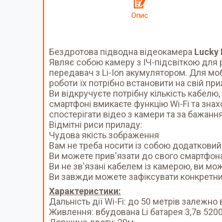
Опис
Бездротова підводна відеокамера
Lucky
Являє собою камеру з ІЧ-підсвіткою для 
передавач з Li-Ion акумулятором. Для моб
роботи їх потрібно встановити на свій пр
Ви відкручуєте потрібну кількість кабел
смартфоні вмикаєте функцію Wi-Fi та знах
спостерігати відео з камери та за бажанн
Відмітні риси приладу:
Чудова якість зображення
Вам не треба носити із собою додатковий
Ви можете прив'язати до свого смартфона
Ви не зв'язані кабелем із камерою, ви мо
Ви завжди можете зафіксувати конкретний
Характеристики:
Дальність дії Wi-Fi: до 50 метрів залежно
Живлення: вбудована Li батарея 3,7в 520