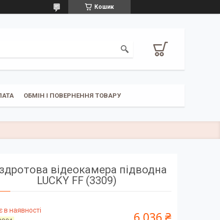
Кошик
ЛАТА
ОБМІН І ПОВЕРНЕННЯ ТОВАРУ
здротова відеокамера підводна
LUCKY FF (3309)
 в наявності
6 036 ₴