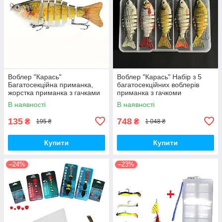
Воблер "Карась"
Воблер "Карась" Набір з 5
Багатосекційна приманка,
багатосекційних воблерів
жорстка приманка з гачками
приманка з гачкоми
В наявності
В наявності
135
748
₴
₴
195 ₴
1 048 ₴
Купити
Купити
–24%
–23%