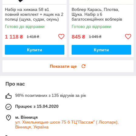
Набір на хижака 58 в1
Воблер Карась, Плотва,
повний комплект + ящик на 2
Щука. Набір з 6
полиці (щука, судак, окунь)
багатосекційних воблерів
Готово до відправки
Готово до відправки
1 118
845
₴
₴
1 418 ₴
1 045 ₴
Купити
Купити
Показати ще
Про нас
98% позитивних з 135 відгуків за рік
Працює з 15.04.2020
м. Вінниця
ул. Хмельницьке шосе 75 б ТЦ"Пассаж" ( Лісопарк),
Вінниця, Україна