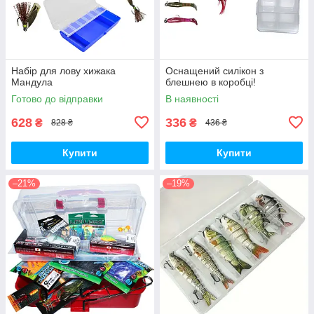
Набір для лову хижака
Оснащений силікон з
Мандула
блешнею в коробці!
Готово до відправки
В наявності
628
336
₴
₴
828 ₴
436 ₴
Купити
Купити
–21%
–19%