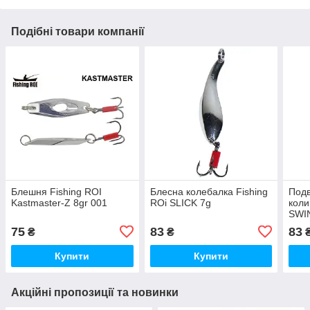
Подібні товари компанії
Блешня Fishing ROI
Блесна колебалка Fishing
Подв
Kastmaster-Z 8gr 001
ROi SLICK 7g
коли
SWI
75
83
83
₴
₴
Купити
Купити
Акційні пропозиції та новинки