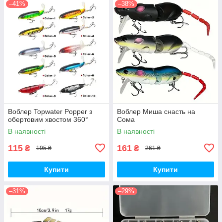
–41%
–38%
Воблер Topwater Popper з
Воблер Миша снасть на
обертовим хвостом 360°
Сома
В наявності
В наявності
115
161
₴
₴
195 ₴
261 ₴
Купити
Купити
–31%
–29%