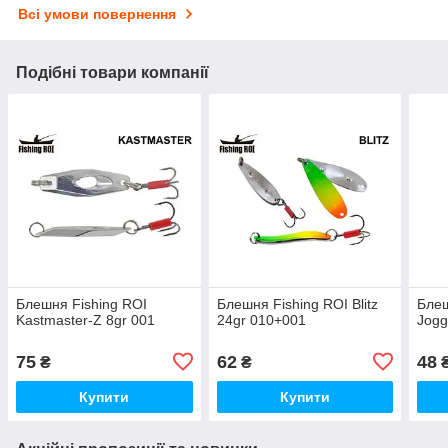
Всі умови повернення
Подібні товари компанії
Блешня Fishing ROI
Блешня Fishing ROI Blitz
Блеш
Kastmaster-Z 8gr 001
24gr 010+001
Jogg
75
62
48
₴
₴
Купити
Купити