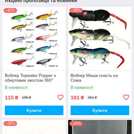
Акційні пропозиції та новинки
–41%
–38%
Воблер Topwater Popper з
Воблер Миша снасть на
обертовим хвостом 360°
Сома
В наявності
В наявності
115
161
₴
₴
195 ₴
261 ₴
Купити
Купити
–31%
–29%