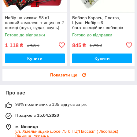
Набір на хижака 58 в1
Воблер Карась, Плотва,
повний комплект + ящик на 2
Щука. Набір з 6
полиці (щука, судак, окунь)
багатосекційних воблерів
Готово до відправки
Готово до відправки
1 118
845
₴
₴
1 418 ₴
1 045 ₴
Купити
Купити
Показати ще
Про нас
98% позитивних з 135 відгуків за рік
Працює з 15.04.2020
м. Вінниця
ул. Хмельницьке шосе 75 б ТЦ"Пассаж" ( Лісопарк),
Вінниця, Україна