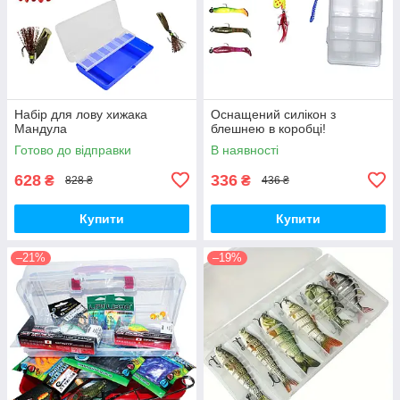
Набір для лову хижака
Оснащений силікон з
Мандула
блешнею в коробці!
Готово до відправки
В наявності
628
336
₴
₴
828 ₴
436 ₴
Купити
Купити
–21%
–19%