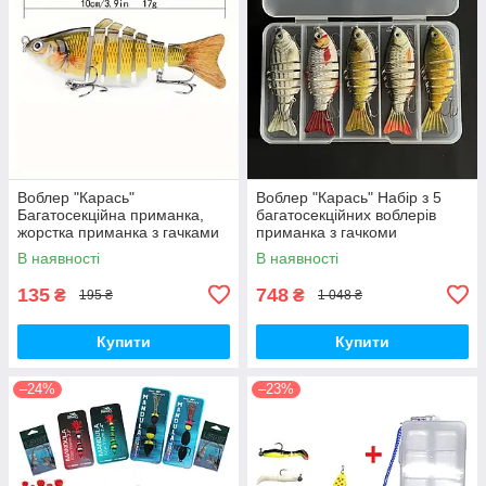
Воблер "Карась"
Воблер "Карась" Набір з 5
Багатосекційна приманка,
багатосекційних воблерів
жорстка приманка з гачками
приманка з гачкоми
В наявності
В наявності
135
748
₴
₴
195 ₴
1 048 ₴
Купити
Купити
–24%
–23%