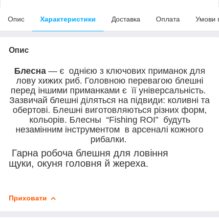
Опис
Характеристики
Доставка
Оплата
Умови 
Опис
Блесна
— є однією з ключових приманок для
лову хижих риб. Головною перевагою блешні
перед іншими приманками є її універсальність.
Зазвичай блешні діляться на підвиди: коливні та
обертові. Блешні виготовляються різних форм,
кольорів. Блесны “Fishing ROI” будуть
незамінним інструментом в арсеналі кожного
рибалки.
Гарна робоча блешня для ловіння
щуки, окуня головня й жереха.
Приховати