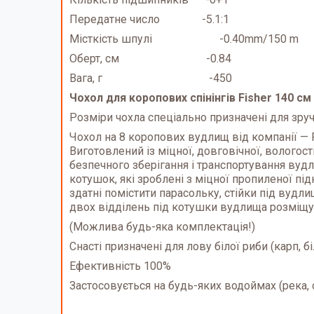
Передатне число -5.1:1
Місткість шпулі -0.40mm/150 m
Оберт, см -0.84
Вага, г -450
Чохол для коропових спінінгів Fisher 140 см
Розміри чохла спеціально призначені для зруч
Чохол на 8 коропових вудлищ від компанії — 
Виготовлений із міцної, довговічної, волого
безпечного зберігання і транспортування вудл
котушок, які зроблені з міцної пропиленої пі
здатні помістити парасольку, стійки під вудл
двох відділень під котушки вудлища розміщую
(Можлива будь-яка комплектація!)
Снасті призначені для лову білої риби (карп, 
Ефективність 100%
Застосовується на будь-яких водоймах (река, 