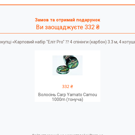
Замов та отримай подарунок
Ви заощаджуєте 332 ₴
пці «Карповий набір "Еліт Pro" ⁇ 4 спінінги (карбон) 3.3 м, 4 коту
332 ₴
Волосінь Carp Yamato Camou
1000m (тонуча)