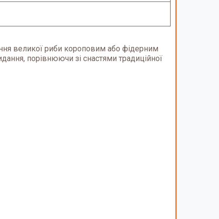
ення великої риби короповим або фідерним
идання, порівнюючи зі снастями традиційної