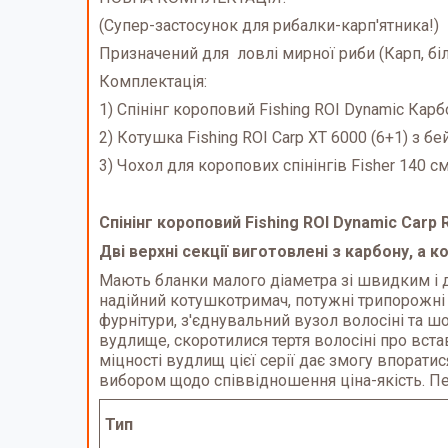
(Супер-застосунок для рибалки-карп'ятника!)
Призначений для ловлі мирної риби (Карп, біли
Комплектація:
1) Спінінг короповий Fishing ROI Dynamic Карб
2) Котушка Fishing ROI Carp XT 6000 (6+1) з б
3) Чохол для коропових спінінгів Fisher 140 см
Спінінг короповий Fishing ROI Dynamic Carp 
Дві верхні секції виготовлені з карбону, а 
Мають бланки малого діаметра зі швидким і д
надійний котушкотримач, потужні трипорожні 
фурнітури, з'єднувальний вузол волосіні та 
вудлище, скоротилися тертя волосіні про вста
міцності вудлищ цієї серії дає змогу впорати
вибором щодо співвідношення ціна-якість. П
Тип