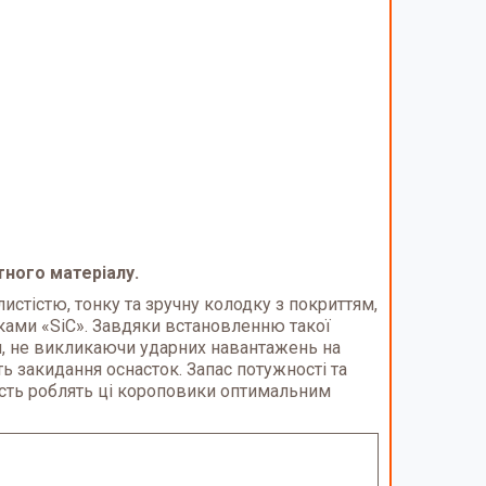
тного матеріалу.
стістю, тонку та зручну колодку з покриттям,
ками «SiC». Завдяки встановленню такої
ан, не викликаючи ударних навантажень на
ть закидання оснасток. Запас потужності та
тість роблять ці короповики оптимальним