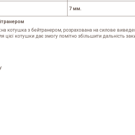
7 мм.
ейтранером
ужна котушка з бейтранером, розрахована на силове вивед
 цієї котушки дає змогу помітно збільшити дальність зак
у