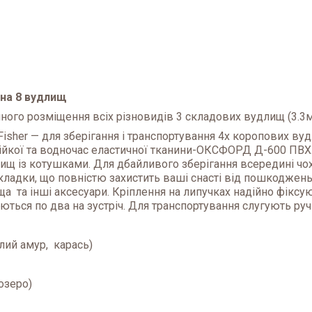
 на 8 вудлищ
ного розміщення всіх різновидів 3 складових вудлищ (3.3м,3
Fisher — для зберігання і транспортування 4х коропових ву
стійкої та водночас еластичної тканини-ОКСФОРД Д-600 ПВХ.
ищ із котушками. Для дбайливого зберігання всередині чох
дкладки, що повністю захистить ваші снасті від пошкоджень.
ища та інші аксесуари. Кріплення на липучках надійно фікс
ться по два на зустріч. Для транспортування слугують руч
білий амур, карась)
озеро)