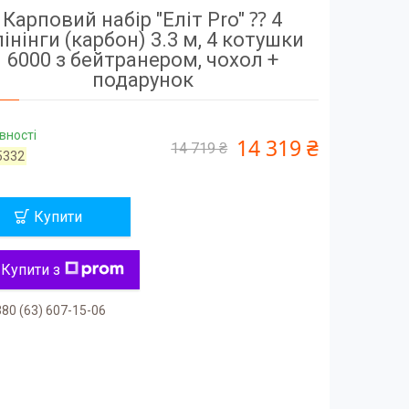
Карповий набір "Еліт Pro" ⁇ 4
пінінги (карбон) 3.3 м, 4 котушки
6000 з бейтранером, чохол +
подарунок
вності
14 319 ₴
14 719 ₴
5332
Купити
Купити з
80 (63) 607-15-06