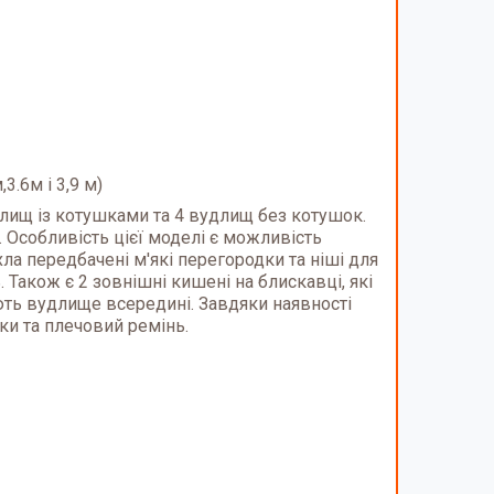
.6м і 3,9 м)
длищ із котушками та 4 вудлищ без котушок.
 Особливість цієї моделі є можливість
ла передбачені м'які перегородки та ніші для
 Також є 2 зовнішні кишені на блискавці, які
ують вудлище всередині. Завдяки наявності
ки та плечовий ремінь.