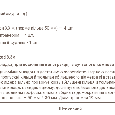
й амур и т.д.).
он 3.3 м. (перме кільце 50 мм) — 4 шт.
ейтранером — 4 шт.
 на 8 вудлищ - 1 шт.
Rod 3.3м
колодка, для посилення конструкції, із сучасного компози
инамічним ладом, з достатньою жорсткістю і гарною посили
пропускні кільця й тюльпан збільшеного діаметра зі встав
шок лідера вільно провокує крізь збільшені кільця й тюльп
вки кілець, і, завдяки цьому, досягнута неймовірна дальніс
ся з великим трофеєм, а якісна збірка та демократична вар
ерше кільце — 50 мм, 2-30 мм. Діаметр комля 19 мм
Штекерний