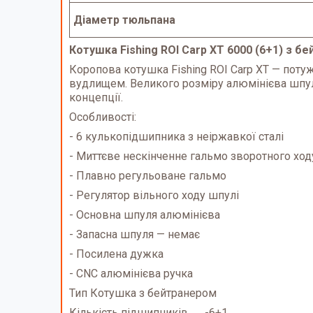
Діаметр тюльпана
Котушка Fishing ROI Carp XT 6000 (6+1) з б
Коропова котушка Fishing ROI Carp XT — пот
вудлищем. Великого розміру алюмінієва шпуля
концепції.
Особливості:
- 6 кулькопідшипника з неіржавкої сталі
- Миттєве нескінченне гальмо зворотного ход
- Плавно регульоване гальмо
- Регулятор вільного ходу шпулі
- Основна шпуля алюмінієва
- Запасна шпуля — немає
- Посилена дужка
- CNC алюмінієва ручка
Тип Котушка з бейтранером
Кількість підшипників -6+1