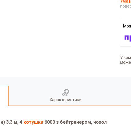
повер
У ком
может
Характеристики
н) 3.3 м, 4
котушки
6000 з бейтранером, чохол