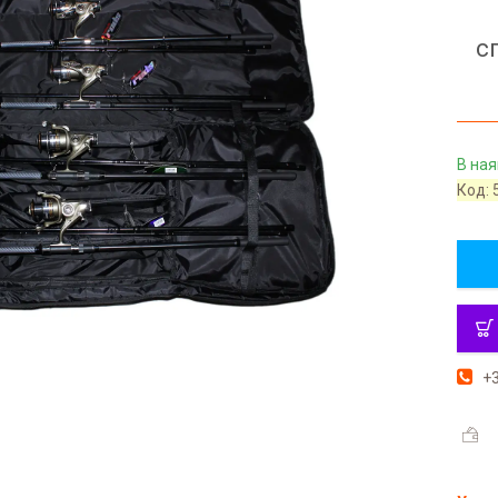
с
В ная
Код:
+3