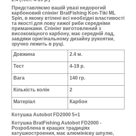
Представляємо вашій увазі недорогий
карбоновий спінінг BratFishing Kon-Tiki ML
Spin, в якому втілені всі необхідні властивості
та якості для лову хижої риби середніми
приманками. Спінінг виготовлений з
високоміцного карбону, має середній лад,
завдяки оригінальному дизайну рукоятки,
зручно лежить в руці.
Довжина
2.4 м.
Тест
4-19 р.
Вага
140 гр.
Кількість колін
2
Матеріал
Карбон
Котушка Autobot FD2000 5+1
Котушка BratFishing Autobot FD2000 -
Розроблена в кращих традиціях
катушкостроения, має алюмінієву шпулю,