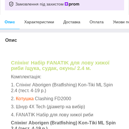
Замовлення під захистом
Опис
Характеристики
Доставка
Оплата
Умови п
Опис
Спінінг Набір FANATIK для лову хижої
риби /щука, судак, окунь/ 2.4 м.
Комплектація:
1. Спінінг Aborigen (Bratfishing) Kon-Tiki ML Spin
2.4 (тест. 4-19 р.)
2.
Котушка
Clashing FD2000
3. Шнур 4X Tech (діаметр на вибір)
4. FANATIK Набір для лову хижої риби
Спінінг Aborigen (Bratfishing) Kon-Tiki ML Spin
2.4 (тест. 4-19 р.)