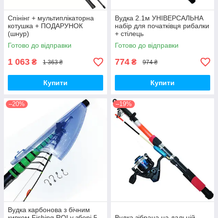
Спінінг + мультиплікаторна
Вудка 2.1м УНІВЕРСАЛЬНА
котушка + ПОДАРУНОК
набір для початківця рибалки
(шнур)
+ стілець
Готово до відправки
Готово до відправки
1 063
774
₴
₴
1 363 ₴
974 ₴
Купити
Купити
–20%
–19%
Вудка карбонова з бічним
кивком Fishing ROI у зборі 5
Вудка зібрана на дальній