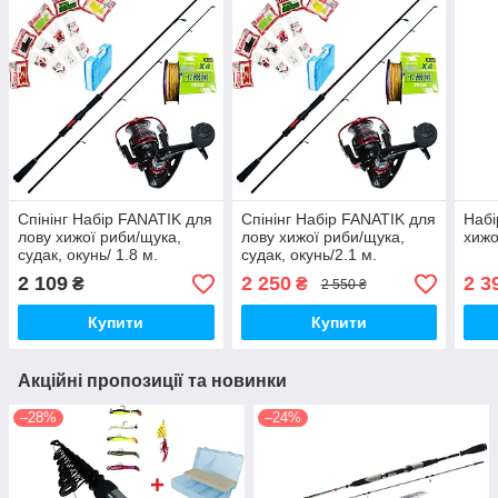
Спінінг Набір FANATIK для
Спінінг Набір FANATIK для
Набі
лову хижої риби/щука,
лову хижої риби/щука,
хижо
судак, окунь/ 1.8 м.
судак, окунь/2.1 м.
2 109
2 250
2 3
₴
₴
2 550 ₴
Купити
Купити
Акційні пропозиції та новинки
–28%
–24%