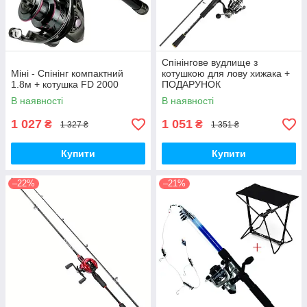
Спінінгове вудлище з
Міні - Спінінг компактний
котушкою для лову хижака +
1.8м + котушка FD 2000
ПОДАРУНОК
В наявності
В наявності
1 027
1 051
₴
₴
1 327 ₴
1 351 ₴
Купити
Купити
–22%
–21%