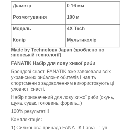
Діаметр
0.16 мм
Розмотування
100 м
Модель
4X Tech
Колір
Мультиколір
Made by Technology Japan (зроблено по
японській технології)
FANATIK Набір для лову хижої риби
Брендові снасті FANATIK вже завоювали всіх
українських рибалок-любителів і навіть
спортсмени з задоволенням використовують ці
уловисті снасті.
Набір призначений для лову хижої риби (окунь,
щука, судак, головень, форель...)
100% результат!!!
Комплектація:
1) Силіконова принада FANATIK Larva - 1 уп.