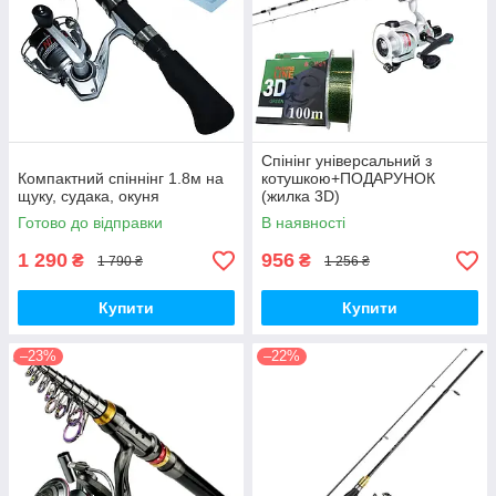
Спінінг універсальний з
Компактний спіннінг 1.8м на
котушкою+ПОДАРУНОК
щуку, судака, окуня
(жилка 3D)
Готово до відправки
В наявності
1 290
956
₴
₴
1 790 ₴
1 256 ₴
Купити
Купити
–23%
–22%