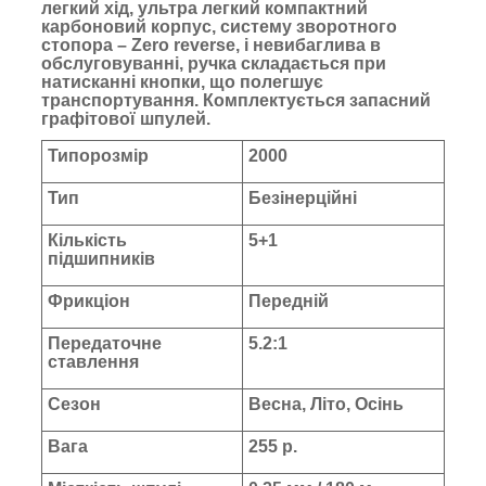
легкий хід, ультра легкий компактний
карбоновий корпус, систему зворотного
стопора – Zero reverse, і невибаглива в
обслуговуванні, ручка складається при
натисканні кнопки, що полегшує
транспортування. Комплектується запасний
графітової шпулей.
Типорозмір
2000
Тип
Безінерційні
Кількість
5+1
підшипників
Фрикціон
Передній
Передаточне
5.2:1
ставлення
Сезон
Весна, Літо, Осінь
Вага
255 р.