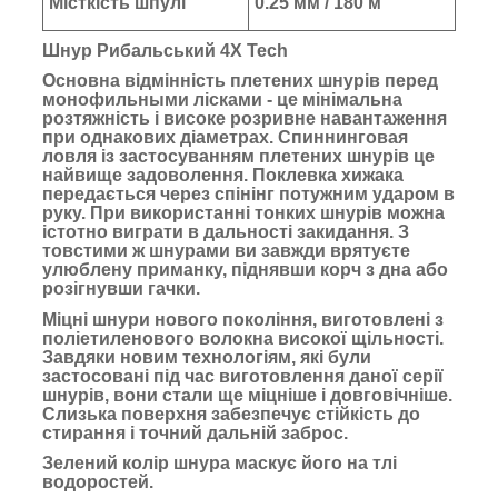
Місткість шпулі
0.25 мм / 180 м
Шнур Рибальський 4X Tech
Основна відмінність плетених шнурів перед
монофильными лісками - це мінімальна
розтяжність і високе розривне навантаження
при однакових діаметрах. Спиннинговая
ловля із застосуванням плетених шнурів це
найвище задоволення. Поклевка хижака
передається через спінінг потужним ударом в
руку. При використанні тонких шнурів можна
істотно виграти в дальності закидання. З
товстими ж шнурами ви завжди врятуєте
улюблену приманку, піднявши корч з дна або
розігнувши гачки.
Міцні шнури нового покоління, виготовлені з
поліетиленового волокна високої щільності.
Завдяки новим технологіям, які були
застосовані під час виготовлення даної серії
шнурів, вони стали ще міцніше і довговічніше.
Слизька поверхня забезпечує стійкість до
стирання і точний дальній заброс.
Зелений колір шнура маскує його на тлі
водоростей.