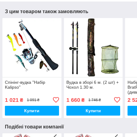
З цим товаром також замовляють
Спінінг-вудка "Набір
Вудка в зборі 6 м. (2 шт) +
Набі
Kalipso"
Чохол 1.30 м.
Brat
(див
1 021
1 660
2 5
₴
₴
1 091 ₴
1 746 ₴
Купити
Купити
Подібні товари компанії