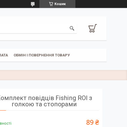
Кошик
ЛАТА
ОБМІН І ПОВЕРНЕННЯ ТОВАРУ
омплект повідців Fishing ROI з
голкою та стопорами
89 ₴
вності