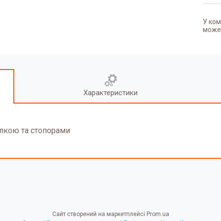
У ком
может
Характеристики
олкою та стопорами
Сайт створений на маркетплейсі
Prom.ua