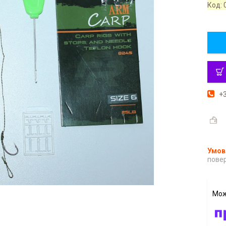
Код:
+3
повер