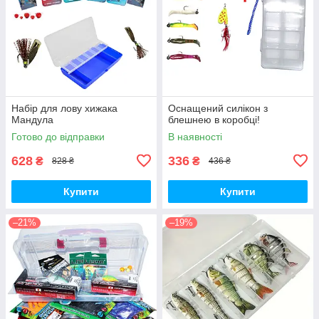
Набір для лову хижака
Оснащений силікон з
Мандула
блешнею в коробці!
Готово до відправки
В наявності
628
336
₴
₴
828 ₴
436 ₴
Купити
Купити
–21%
–19%