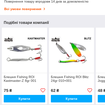
Повернення товару впродовж 14 днів за домовленістю
Всі умови повернення
Подібні товари компанії
Блешня Fishing ROI
Блешня Fishing ROI Blitz
Блеш
Kastmaster-Z 8gr 001
24gr 010+001
Jogg
75
62
48
₴
₴
Купити
Купити