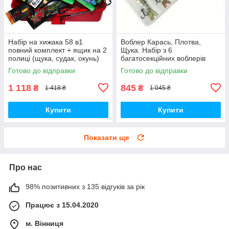
Набір на хижака 58 в1
Воблер Карась, Плотва,
повний комплект + ящик на 2
Щука. Набір з 6
полиці (щука, судак, окунь)
багатосекційних воблерів
Готово до відправки
Готово до відправки
1 118
845
₴
₴
1 418 ₴
1 045 ₴
Купити
Купити
Показати ще
Про нас
98% позитивних з 135 відгуків за рік
Працює з 15.04.2020
м. Вінниця