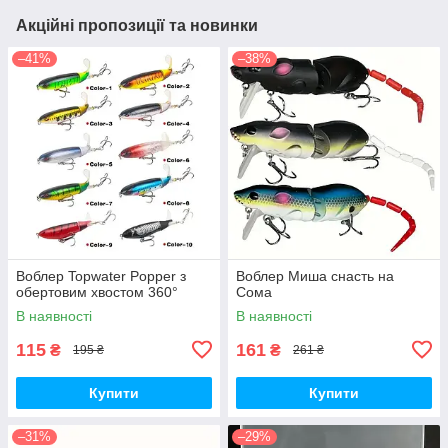
Акційні пропозиції та новинки
–41%
–38%
Воблер Topwater Popper з
Воблер Миша снасть на
обертовим хвостом 360°
Сома
В наявності
В наявності
115
161
₴
₴
195 ₴
261 ₴
Купити
Купити
–31%
–29%