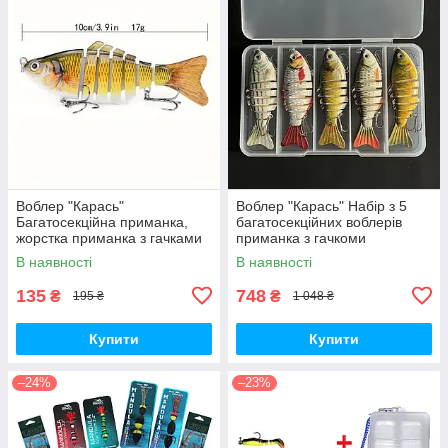
Воблер "Карась"
Воблер "Карась" Набір з 5
Багатосекційна приманка,
багатосекційних воблерів
жорстка приманка з гачками
приманка з гачкоми
В наявності
В наявності
135
748
₴
₴
195 ₴
1 048 ₴
Купити
Купити
–24%
–23%