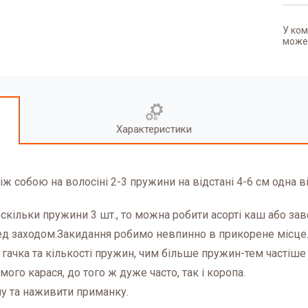
У ком
может
Характеристики
іж собою на волосіні 2-3 пружини на відстані 4-6 см одна в
кільки пружини 3 шт., то можна робити асорті каш або за
ред заходом.Закидання робимо невпинно в прикорене місце
і гачка та кількості пружин, чим більше пружин-тем частіш
мого карася, до того ж дуже часто, так і коропа.
жину та наживити приманку.