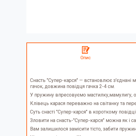
Опис
Снасть "Супер-карся" — встановлює з'єднані м
гачок, довжина повідця гачка 2-4 см.
У пружину впресовуємо мастилку,мамулигу, ос
Клівець карася переважно на світанку та пе
Суть снасті "Супер-карся" в короткому повідц
Зловити на снасть-"Супер-карся" можна як і са
Вам залишилося замісити тісто, забити пру