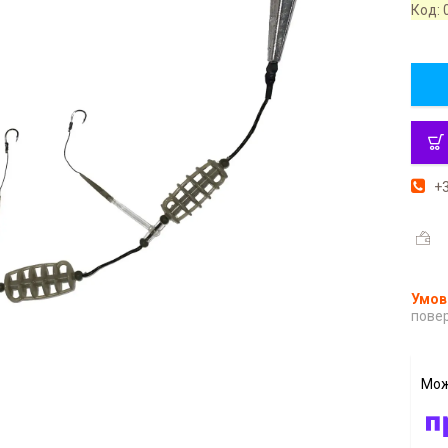
Код:
+3
повер