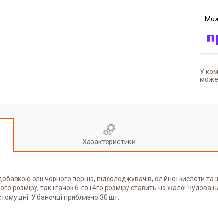
У ком
может
Характеристики
з добавкою олії чорного перцю, підсолоджувачів, олійної кислоти т
го розміру, так і гачок 6-го і 4го розміру ставить на жало! Чудова
тому дні. У баночці приблизно 30 шт.