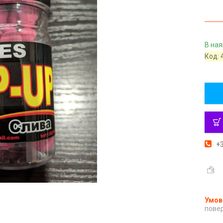
В ная
Код:
+3
повер