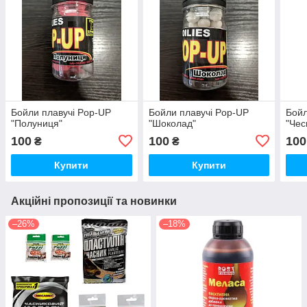
Бойли плавучі Pop-UP
Бойли плавучі Pop-UP
Бойл
"Полуниця"
"Шоколад"
"Чес
100
100
100
₴
₴
Купити
Купити
Акційні пропозиції та новинки
–26%
–18%