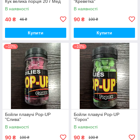
Кук велика порція 20 г Мед
"Креветка"
В наявності
В наявності
40
90
₴
₴
46 ₴
100 ₴
Купити
Купити
–10%
–10%
Бойли плавучі Pop-UP
Бойли плавучі Pop-UP
"Слива"
"Горох"
В наявності
В наявності
90
90
₴
₴
100 ₴
100 ₴