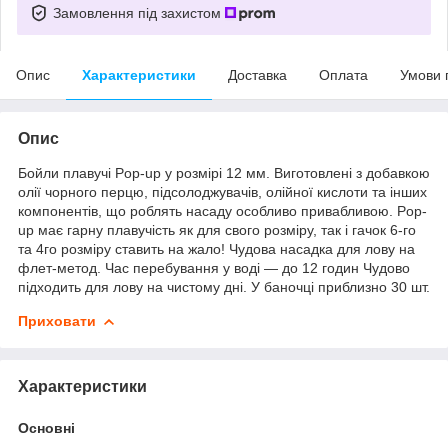
Замовлення під захистом
Опис
Характеристики
Доставка
Оплата
Умови 
Опис
Бойли плавучі Pop-up у розмірі 12 мм. Виготовлені з добавкою
олії чорного перцю, підсолоджувачів, олійної кислоти та інших
компонентів, що роблять насаду особливо привабливою. Pop-
up має гарну плавучість як для свого розміру, так і гачок 6-го
та 4го розміру ставить на жало! Чудова насадка для лову на
флет-метод. Час перебування у воді — до 12 годин Чудово
підходить для лову на чистому дні. У баночці приблизно 30 шт.
Приховати
Характеристики
Основні