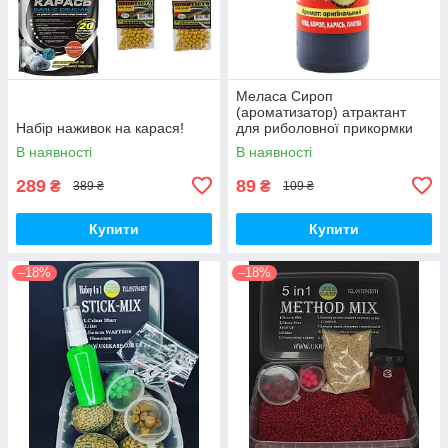
Меласа Сироп
(ароматизатор) атрактант
Набір наживок на карася!
для риболовної прикормки
В наявності
В наявності
289
89
₴
₴
389 ₴
109 ₴
Купити
Купити
–18%
–18%