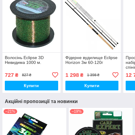
Волосінь Eclipse 3D
Фідерне вудилище Eclipse
Проф
Невидима 1000 м.
Horizon 3м 60-120г
набі
спін
бейт
727
1 298
12 
₴
₴
827 ₴
1 398 ₴
род-
Купити
Купити
Акційні пропозиції та новинки
–21%
–19%