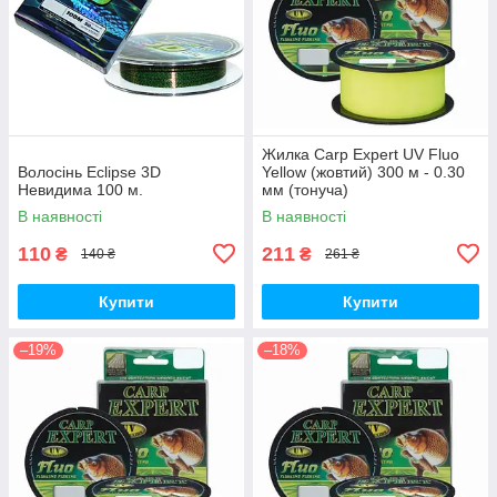
Жилка Carp Expert UV Fluo
Волосінь Eclipse 3D
Yellow (жовтий) 300 м - 0.30
Невидима 100 м.
мм (тонуча)
В наявності
В наявності
110
211
₴
₴
140 ₴
261 ₴
Купити
Купити
–19%
–18%