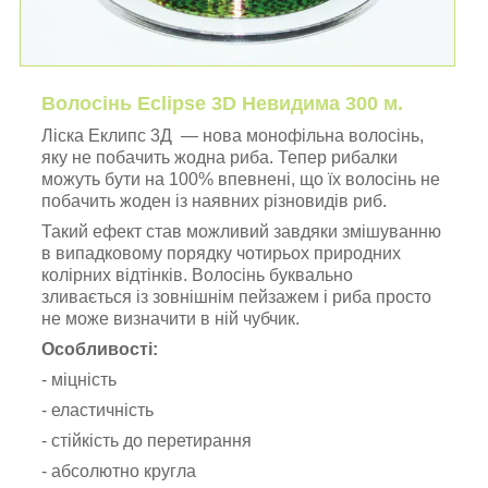
Волосінь Eclipse 3D Невидима 300 м.
Ліска Еклипс 3Д — нова монофільна волосінь,
яку не побачить жодна риба. Тепер рибалки
можуть бути на 100% впевнені, що їх волосінь не
побачить жоден із наявних різновидів риб.
Такий ефект став можливий завдяки змішуванню
в випадковому порядку чотирьох природних
колірних відтінків. Волосінь буквально
зливається із зовнішнім пейзажем і риба просто
не може визначити в ній чубчик.
Особливості:
- міцність
- еластичність
- стійкість до перетирання
- абсолютно кругла