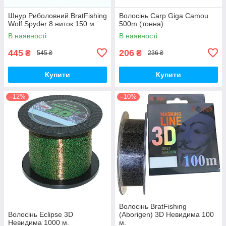
Шнур Риболовний BratFishing
Волосінь Carp Giga Camou
Wolf Spyder 8 ниток 150 м
500m (тонна)
В наявності
В наявності
445
206
₴
₴
545 ₴
236 ₴
Купити
Купити
–12%
–10%
Волосінь BratFishing
Волосінь Eclipse 3D
(Aborigen) 3D Невидима 100
Невидима 1000 м.
м.