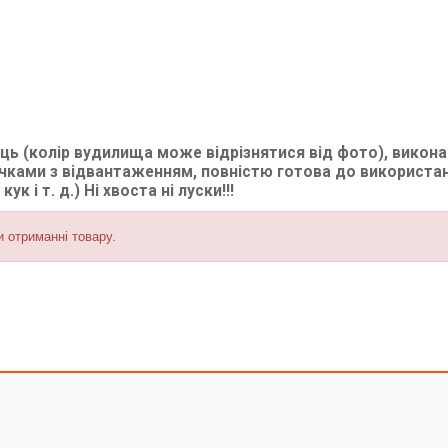
ць (колір вудилища може відрізнятися від фото), викона
ками з відвантаженням, повністю готова до використан
к і т. д.) Ні хвоста ні луски!!!
и отриманні товару.