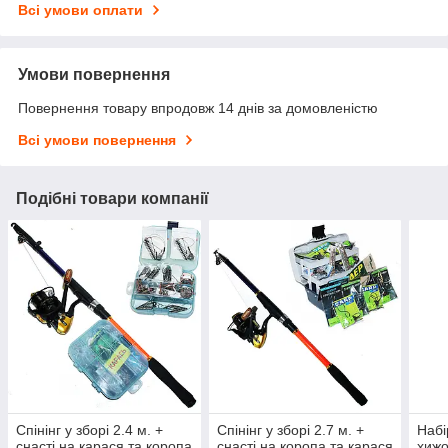
Всі умови оплати
Умови повернення
Повернення товару впродовж 14 днів за домовленістю
Всі умови повернення
Подібні товари компанії
Спінінг у зборі 2.4 м. +
Спінінг у зборі 2.7 м. +
Набі
снасті на карася та коропа
снасті на коропа та карася
хижо