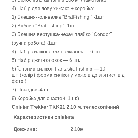
4) Набір для лову хижака + коробка:
1) Блешня-коливалка "BratFishing " -1шт.
2) Воблер "BratFishing" -1шт.
3) Блешня вертушка-незачіпляйко "Condor"
(ручна робота) -1шт.
4) Набір силіконових приманок — 6 шт.
5) Набір джиг-головок — 6 шт.
6) Їстівний силікон Fantastic Fishing — 10
шт. (колір і форма силікону може відрізнятися від
фото!)
7) Поводок -4шт.
8) Коробка для снастей -1шт.)
Спінінг Trekker TKK21 2.10 м. телескопічний
Характеристики спінінга
Довжина:
2.10м