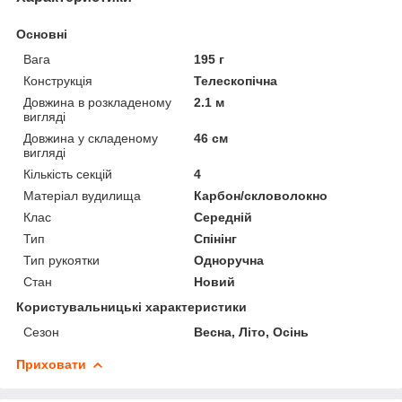
Основні
Вага
195 г
Конструкція
Телескопічна
Довжина в розкладеному
2.1 м
вигляді
Довжина у складеному
46 см
вигляді
Кількість секцій
4
Матеріал вудилища
Карбон/скловолокно
Клас
Середній
Тип
Спінінг
Тип рукоятки
Одноручна
Стан
Новий
Користувальницькі характеристики
Сезон
Весна, Літо, Осінь
Приховати