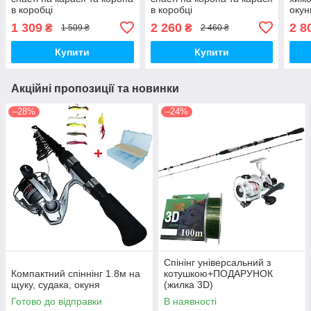
в коробці
в коробці
окун
1 309
2 260
2 8
₴
₴
1 509 ₴
2 460 ₴
Купити
Купити
Акційні пропозиції та новинки
–28%
–24%
Спінінг універсальний з
Компактний спіннінг 1.8м на
котушкою+ПОДАРУНОК
щуку, судака, окуня
(жилка 3D)
Готово до відправки
В наявності