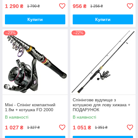
1 290
956
₴
₴
1 790 ₴
1 256 ₴
Купити
Купити
–23%
–22%
Спінінгове вудлище з
Міні - Спінінг компактний
котушкою для лову хижака +
1.8м + котушка FD 2000
ПОДАРУНОК
В наявності
В наявності
1 027
1 051
₴
₴
1 327 ₴
1 351 ₴