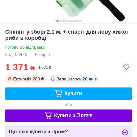
Спінінг у зборі 2.1 м. + снасті для лову хижої
риби в коробці
Готово до відправки
Код: 00420
Роздріб
1 371
₴
1 571 ₴
Економія
200 ₴
Залишилось
26 днів
Купити
або
Купити з
Що таке купити з Пром?