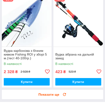
Вудка карбонова з бічним
кивком Fishing ROI у зборі 5
Вудка зібрана на дальній
м.(тест 40-100гр.)
закид
В наявності
В наявності
2 328
423
₴
₴
2 928 ₴
523 ₴
Купити
Купити
Показати ще