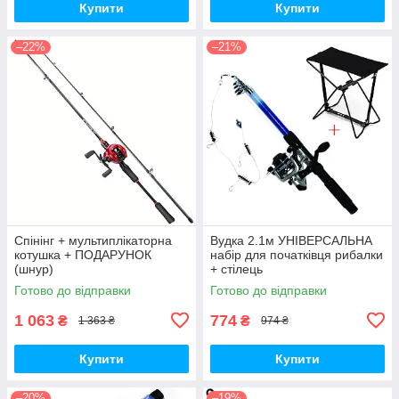
Купити
Купити
–22%
–21%
Спінінг + мультиплікаторна
Вудка 2.1м УНІВЕРСАЛЬНА
котушка + ПОДАРУНОК
набір для початківця рибалки
(шнур)
+ стілець
Готово до відправки
Готово до відправки
1 063
774
₴
₴
1 363 ₴
974 ₴
Купити
Купити
–20%
–19%