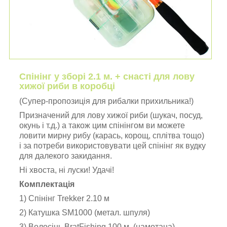
Спінінг у зборі 2.1 м. + снасті для лову
хижої риби в коробці
(Супер-пропозиція для рибалки прихильника!)
Призначений для лову хижої риби (шукач, посуд,
окунь і т.д.) а також цим спінінгом ви можете
ловити мирну рибу (карась, корощ, сплітва тощо)
і за потреби використовувати цей спінінг як вудку
для далекого закидання.
Ні хвоста, ні луски! Удачі!
Комплектація
1) Спінінг Trekker 2.10 м
2) Катушка SM1000 (метал. шпуля)
3) Волосінь BratFishing 100 м. (намотана)