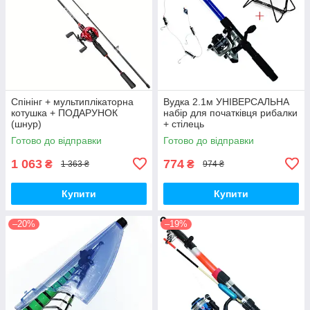
Спінінг + мультиплікаторна
Вудка 2.1м УНІВЕРСАЛЬНА
котушка + ПОДАРУНОК
набір для початківця рибалки
(шнур)
+ стілець
Готово до відправки
Готово до відправки
1 063
774
₴
₴
1 363 ₴
974 ₴
Купити
Купити
–20%
–19%