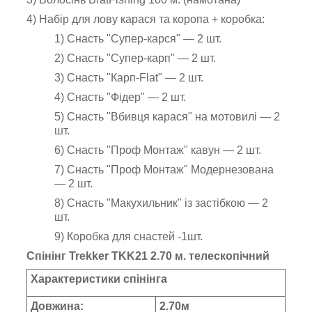
4) Набір для лову карася та коропа + коробка:
1) Снасть "Супер-карся" — 2 шт.
2)
Снасть "Супер-карп" — 2 шт.
3)
Снасть "Карп-Flat" — 2 шт.
4) Снасть "Фідер" — 2 шт.
5)
Снасть "Вбивця карася" на мотовилі — 2
шт.
6)
Снасть "Проф Монтаж" кавун — 2 шт.
7)
Снасть "Проф Монтаж" Модернезована
— 2 шт.
8)
Снасть "Макухильник" із застібкою — 2
шт.
9) Коробка для снастей -1шт.
Спінінг Trekker TKK21 2.70 м. телескопічний
Характеристики спінінга
Довжина:
2.70м