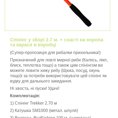
Спінінг у зборі 2.7 м. + снасті на коропа
та карася в коробці
(Супер-пропозиція для рибалки прихильника!)
Призначений для ловлі мирної риби
(Калясь, лікп,
блиск, теплотва тощо)
а також цим спінінгом ви
можете ловити хижу рибу
(Щюка, посуд, окунь
тощо)
і за потреби використовувати цей спінінг як
вудку для дальнього закидання.
Ні хвоста, ні луски! Удачі!
Комплектація:
1) Спінінг Trekker 2.70 м
2) Катушка SM1000 (метал. шпуля)
3) Волосінь BratFishing 100 м. (намотана)