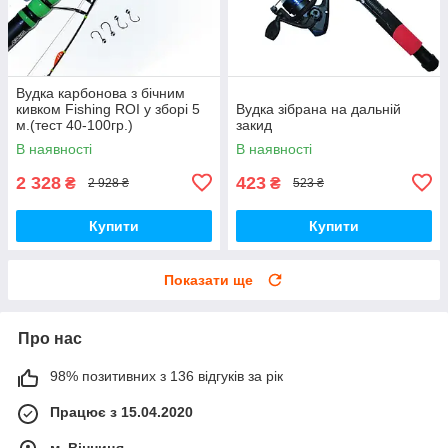
Вудка карбонова з бічним
кивком Fishing ROI у зборі 5
Вудка зібрана на дальній
м.(тест 40-100гр.)
закид
В наявності
В наявності
2 328
423
₴
₴
2 928 ₴
523 ₴
Купити
Купити
Показати ще
Про нас
98% позитивних з 136 відгуків за рік
Працює з 15.04.2020
м. Вінниця