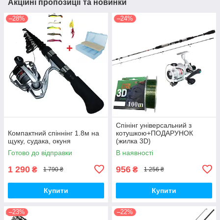
Акційні пропозиції та новинки
–28%
–24%
Спінінг універсальний з
Компактний спіннінг 1.8м на
котушкою+ПОДАРУНОК
щуку, судака, окуня
(жилка 3D)
Готово до відправки
В наявності
1 290
956
₴
₴
1 790 ₴
1 256 ₴
Купити
Купити
–23%
–22%