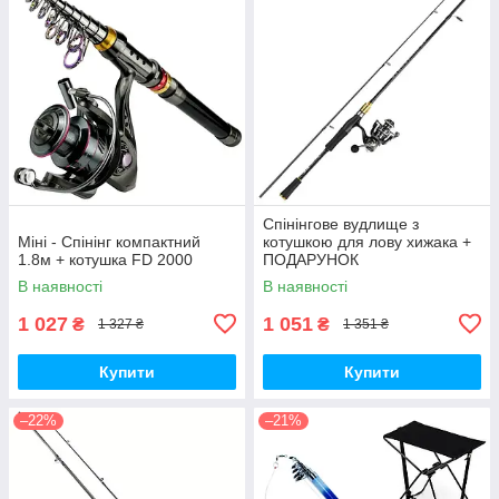
Спінінгове вудлище з
Міні - Спінінг компактний
котушкою для лову хижака +
1.8м + котушка FD 2000
ПОДАРУНОК
В наявності
В наявності
1 027
1 051
₴
₴
1 327 ₴
1 351 ₴
Купити
Купити
–22%
–21%