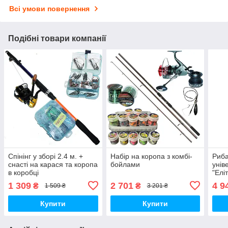
Всі умови повернення
Подібні товари компанії
Спінінг у зборі 2.4 м. +
Набір на коропа з комбі-
Риба
снасті на карася та коропа
бойлами
унів
в коробці
"Елі
new
1 309
2 701
4 9
₴
₴
1 509 ₴
3 201 ₴
КОМ
Купити
Купити