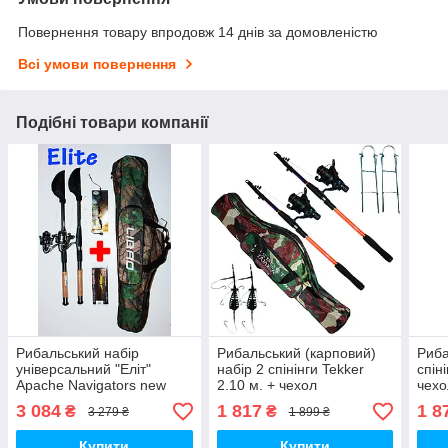
Повернення товару впродовж 14 днів за домовленістю
Всі умови повернення
Подібні товари компанії
Рибальський набір
Рибальський (карповий)
Риба
універсальний "Еліт"
набір 2 спінінги Tekker
спін
Apache Navigators new
2.10 м. + чехол
чехо
2.70 м
3 084
1 817
1 8
₴
₴
3 279 ₴
1 899 ₴
Купити
Купити