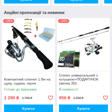
Акційні пропозиції та новинки
–28%
–24%
Спінінг універсальний з
Компактний спіннінг 1.8м на
котушкою+ПОДАРУНОК
щуку, судака, окуня
(жилка 3D)
Готово до відправки
В наявності
1 290
956
₴
₴
1 790 ₴
1 256 ₴
Купити
Купити