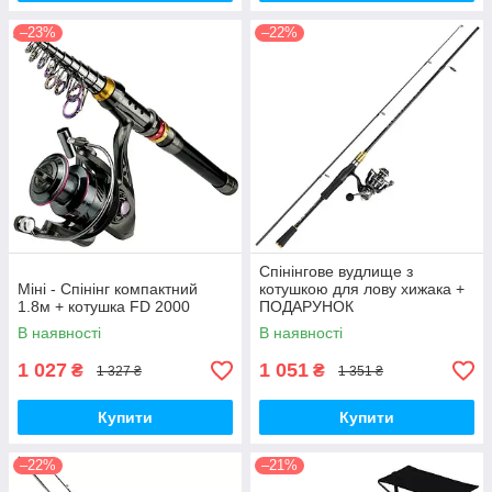
–23%
–22%
Спінінгове вудлище з
Міні - Спінінг компактний
котушкою для лову хижака +
1.8м + котушка FD 2000
ПОДАРУНОК
В наявності
В наявності
1 027
1 051
₴
₴
1 327 ₴
1 351 ₴
Купити
Купити
–22%
–21%