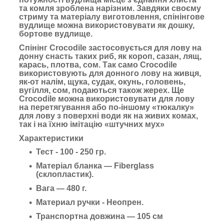
та комля зроблена нарізним. Завдяки своєму
стриму та матеріалу виготовлення, спінінгове
вудлище можна використовувати як дошку,
бортове вудлище.
Спінінг Crocodile
застосовується для лову на
донну снасть таких риб, як короп, сазан, лящ,
карась, плотва, сом. Так само Crocodile
використовують для донного лову на живця,
як-от налім, щука, судак, окунь, головень,
вугілля, сом, подаються також жерех. Ще
Crocodile можна використовувати для лову
на перетягування або по-іншому «тюкалку»
для лову з поверхні води як на живих комах,
так і на їхню імітацію «штучних мух»
Характеристики
Тест - 100 - 250 гр.
Матеріал бланка — Fiberglass
(склопластик).
Вага — 480 г.
Материал ручки - Неопрен.
Транспортна довжина — 105 см