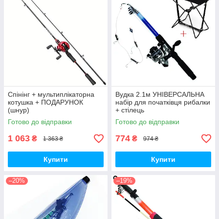
Спінінг + мультиплікаторна
Вудка 2.1м УНІВЕРСАЛЬНА
котушка + ПОДАРУНОК
набір для початківця рибалки
(шнур)
+ стілець
Готово до відправки
Готово до відправки
1 063
774
₴
₴
1 363 ₴
974 ₴
Купити
Купити
–20%
–19%