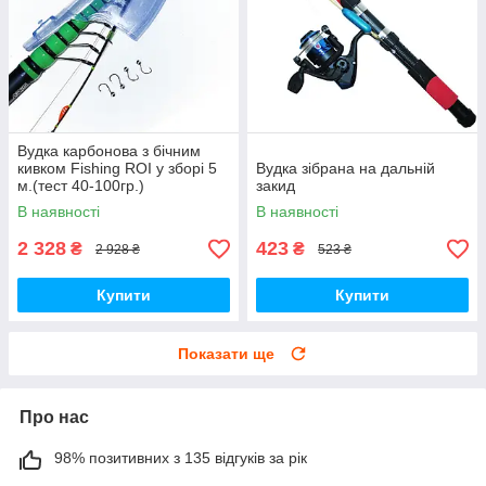
Вудка карбонова з бічним
кивком Fishing ROI у зборі 5
Вудка зібрана на дальній
м.(тест 40-100гр.)
закид
В наявності
В наявності
2 328
423
₴
₴
2 928 ₴
523 ₴
Купити
Купити
Показати ще
Про нас
98% позитивних з 135 відгуків за рік