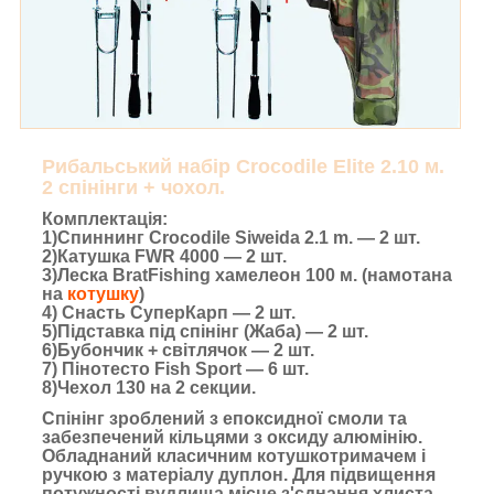
Рибальський набір Crocodile Elite 2.10 м.
2 спінінги + чохол.
Комплектація:
1)Спиннинг Crocodile Siweida 2.1 m. — 2 шт.
2)Катушка FWR 4000 — 2 шт.
3)Леска BratFishing хамелеон 100 м. (намотана
на
котушку
)
4) Снасть СуперКарп — 2 шт.
5)Підставка під спінінг (Жаба) — 2 шт.
6)Бубончик + світлячок — 2 шт.
7) Пінотесто Fish Sport — 6 шт.
8)Чехол 130 на 2 секции.
Спінінг зроблений з епоксидної смоли та
забезпечений кільцями з оксиду алюмінію.
Обладнаний класичним котушкотримачем і
ручкою з матеріалу дуплон. Для підвищення
потужності вудлища місце з'єднання хлиста