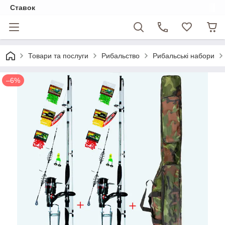
Ставок
Товари та послуги
Рибальство
Рибальські набори
–6%