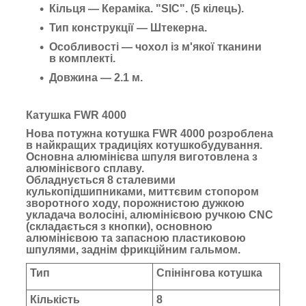
Кільця — Кераміка. "SIC". (5 кілець).
Тип конструкції — Штекерна.
Особливості — чохол із м'якої тканини
в комплекті.
Довжина — 2.1 м.
Катушка FWR 4000
Нова потужна котушка FWR 4000 розроблена
в найкращих традиціях котушкобудування.
Основна алюмінієва шпуля виготовлена з
алюмінієвого сплаву.
Обладнується 8 сталевими
кулькопідшипниками, миттєвим стопором
зворотного ходу, порожнистою дужкою
укладача волосіні, алюмінієвою ручкою CNC
(складається з кнопки), основною
алюмінієвою та запасною пластиковою
шпулями, заднім фрикційним гальмом.
Тип
Спінінгова котушка
Кількість
8